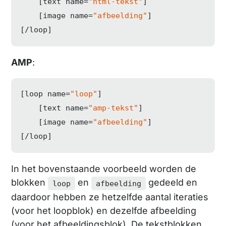
    [text name=
"html-tekst"
]

    [image name=
"afbeelding"
]

[/loop]
AMP
:
[loop name=
"loop"
]

    [text name=
"amp-tekst"
]

    [image name=
"afbeelding"
]

[/loop]
In het bovenstaande voorbeeld worden de
blokken
en
gedeeld en
loop
afbeelding
daardoor hebben ze hetzelfde aantal iteraties
(voor het loopblok) en dezelfde afbeelding
(voor het afbeeldingsblok). De tekstblokken