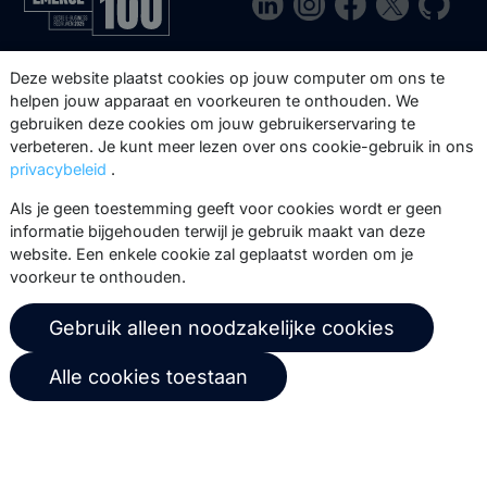
Via onze nieuwsbrief blijf je op de
Deze website plaatst cookies op jouw computer om ons te
hoogte van onze product updates,
helpen jouw apparaat en voorkeuren te onthouden. We
gebruiken deze cookies om jouw gebruikerservaring te
events, webinars, best practices en
verbeteren. Je kunt meer lezen over ons cookie-gebruik in ons
whitepapers.
privacybeleid
.
Abonneer
Als je geen toestemming geeft voor cookies wordt er geen
informatie bijgehouden terwijl je gebruik maakt van deze
website. Een enkele cookie zal geplaatst worden om je
voorkeur te onthouden.
© 2026 Copernica B.V.
Gebruik alleen noodzakelijke cookies
Algemene voorwaarden
Privacybeleid
Alle cookies toestaan
Gebruikersovereenkomst