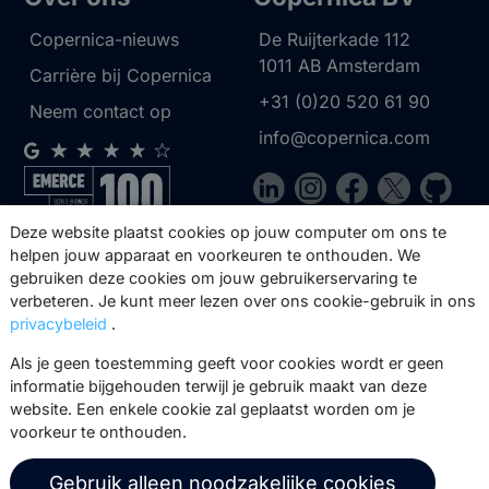
Copernica-nieuws
De Ruijterkade 112
1011 AB
Amsterdam
Carrière bij Copernica
+31 (0)20 520 61 90
Neem contact op
info@copernica.com
Deze website plaatst cookies op jouw computer om ons te
helpen jouw apparaat en voorkeuren te onthouden. We
Via onze nieuwsbrief blijf je op de
gebruiken deze cookies om jouw gebruikerservaring te
hoogte van onze product updates,
verbeteren. Je kunt meer lezen over ons cookie-gebruik in ons
events, webinars, best practices en
privacybeleid
.
whitepapers.
Als je geen toestemming geeft voor cookies wordt er geen
informatie bijgehouden terwijl je gebruik maakt van deze
Abonneer
website. Een enkele cookie zal geplaatst worden om je
voorkeur te onthouden.
Gebruik alleen noodzakelijke cookies