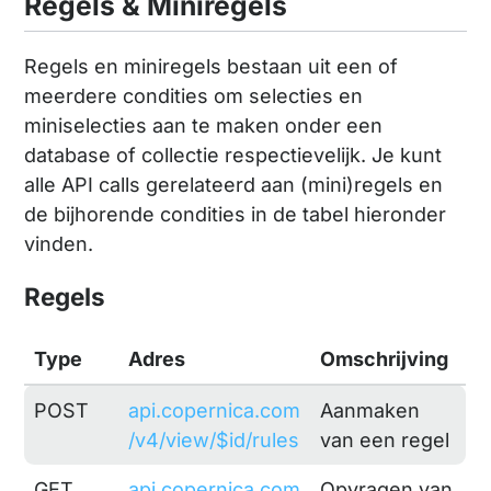
Regels & Miniregels
Regels en miniregels bestaan uit een of
meerdere condities om selecties en
miniselecties aan te maken onder een
database of collectie respectievelijk. Je kunt
alle API calls gerelateerd aan (mini)regels en
de bijhorende condities in de tabel hieronder
vinden.
Regels
Type
Adres
Omschrijving
POST
api.copernica.com
Aanmaken
/v4/view/$id/rules
van een regel
GET
api.copernica.com
Opvragen van