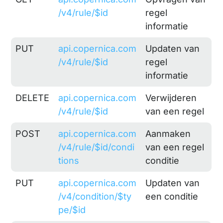
/v4/rule/$id
regel
informatie
PUT
api.copernica.com
Updaten van
/v4/rule/$id
regel
informatie
DELETE
api.copernica.com
Verwijderen
/v4/rule/$id
van een regel
POST
api.copernica.com
Aanmaken
/v4/rule/$id/condi
van een regel
tions
conditie
PUT
api.copernica.com
Updaten van
/v4/condition/$ty
een conditie
pe/$id