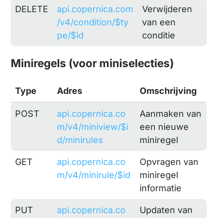
DELETE
api.copernica.com
Verwijderen
/v4/condition/$ty
van een
pe/$id
conditie
Miniregels (voor miniselecties)
Type
Adres
Omschrijving
POST
api.copernica.co
Aanmaken van
m/v4/miniview/$i
een nieuwe
d/minirules
miniregel
GET
api.copernica.co
Opvragen van
m/v4/minirule/$id
miniregel
informatie
PUT
api.copernica.co
Updaten van