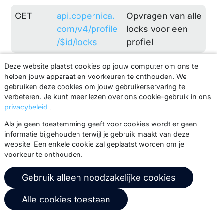
GET
api.copernica.
Opvragen van alle
com/v4/profile
locks voor een
/$id/locks
profiel
Deze website plaatst cookies op jouw computer om ons te
Subprofielen
helpen jouw apparaat en voorkeuren te onthouden. We
gebruiken deze cookies om jouw gebruikerservaring te
Type
Adres
Omschrijving
verbeteren. Je kunt meer lezen over ons cookie-gebruik in ons
privacybeleid
.
POST
api.copernica.
Aanmaken van
Als je geen toestemming geeft voor cookies wordt er geen
com/v4/profile
een subprofiel
informatie bijgehouden terwijl je gebruik maakt van deze
website. Een enkele cookie zal geplaatst worden om je
/$id/subprofile
voorkeur te onthouden.
s
Gebruik alleen noodzakelijke cookies
GET
api.copernica.
Opvragen van
com/v4/subpr
subprofiel
Alle cookies toestaan
ofile/$id
informatie