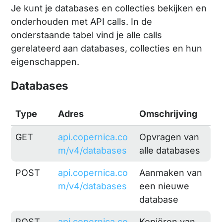
Je kunt je databases en collecties bekijken en
onderhouden met API calls. In de
onderstaande tabel vind je alle calls
gerelateerd aan databases, collecties en hun
eigenschappen.
Databases
Type
Adres
Omschrijving
GET
api.copernica.co
Opvragen van
m/v4/databases
alle databases
POST
api.copernica.co
Aanmaken van
m/v4/databases
een nieuwe
database
POST
api.copernica.co
Kopiëren van