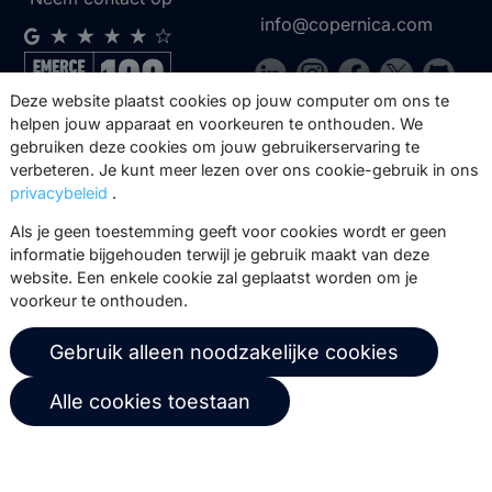
info@copernica.com
Deze website plaatst cookies op jouw computer om ons te
helpen jouw apparaat en voorkeuren te onthouden. We
Via onze nieuwsbrief blijf je op de
gebruiken deze cookies om jouw gebruikerservaring te
verbeteren. Je kunt meer lezen over ons cookie-gebruik in ons
hoogte van onze product updates,
privacybeleid
.
events, webinars, best practices en
whitepapers.
Als je geen toestemming geeft voor cookies wordt er geen
informatie bijgehouden terwijl je gebruik maakt van deze
Abonneer
website. Een enkele cookie zal geplaatst worden om je
voorkeur te onthouden.
Gebruik alleen noodzakelijke cookies
© 2026 Copernica B.V.
Alle cookies toestaan
Algemene voorwaarden
Privacybeleid
Gebruikersovereenkomst