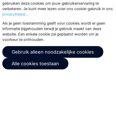
gebruiken deze cookies om jouw gebruikerservaring te
Tarieven
Support
verbeteren. Je kunt meer lezen over ons cookie-gebruik in ons
privacybeleid
.
Marketing Suite tarieven
Partnernetwerk
Als je geen toestemming geeft voor cookies wordt er geen
SMTPeter tarieven
Documentatie
informatie bijgehouden terwijl je gebruik maakt van deze
website. Een enkele cookie zal geplaatst worden om je
MailerQ tarieven
Trainingen
voorkeur te onthouden.
Stuur een ticket
Gebruik alleen noodzakelijke cookies
Over ons
Copernica BV
Alle cookies toestaan
Copernica-nieuws
De Ruijterkade 112
1011 AB
Amsterdam
Carrière bij Copernica
+31 (0)20 520 61 90
Neem contact op
info@copernica.com