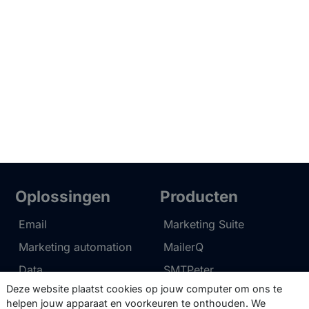
Oplossingen
Producten
Email
Marketing Suite
Marketing automation
MailerQ
Data
SMTPeter
Deze website plaatst cookies op jouw computer om ons te
Multi-channel
helpen jouw apparaat en voorkeuren te onthouden. We