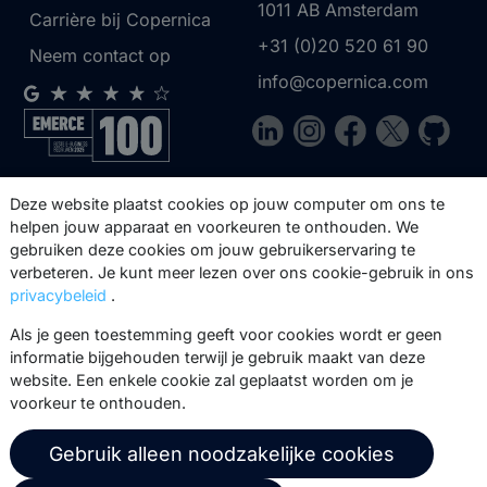
1011 AB
Amsterdam
Carrière bij Copernica
+31 (0)20 520 61 90
Neem contact op
info@copernica.com
Via onze nieuwsbrief blijf je op de
Deze website plaatst cookies op jouw computer om ons te
hoogte van onze product updates,
helpen jouw apparaat en voorkeuren te onthouden. We
gebruiken deze cookies om jouw gebruikerservaring te
events, webinars, best practices en
verbeteren. Je kunt meer lezen over ons cookie-gebruik in ons
whitepapers.
privacybeleid
.
Abonneer
Als je geen toestemming geeft voor cookies wordt er geen
informatie bijgehouden terwijl je gebruik maakt van deze
website. Een enkele cookie zal geplaatst worden om je
voorkeur te onthouden.
© 2026 Copernica B.V.
Gebruik alleen noodzakelijke cookies
Algemene voorwaarden
Privacybeleid