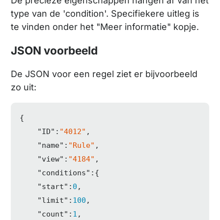
De precieze eigenschappen hangen af van het
type van de 'condition'. Specifiekere uitleg is
te vinden onder het "Meer informatie" kopje.
JSON voorbeeld
De JSON voor een regel ziet er bijvoorbeeld
zo uit:
{  

"ID"
:
"4012"
,

"name"
:
"Rule"
,

"view"
:
"4184"
,

"conditions"
:{  

"start"
:
0
,

"limit"
:
100
,

"count"
:
1
,
