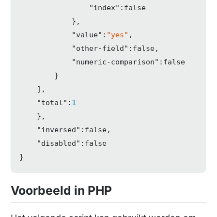
"index"
:
false
            },

"value"
:
"yes"
,

"other-field"
:
false
,

"numeric-comparison"
:
false
        }

    ],

"total"
:
1
    },

"inversed"
:
false
,

"disabled"
:
false
}
Voorbeeld in PHP