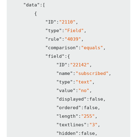
"data"
:[  

        {  

"ID"
:
"2110"
,

"type"
:
"Field"
,

"rule"
:
"4039"
,

"comparison"
:
"equals"
,

"field"
:{  

"ID"
:
"22142"
,

"name"
:
"subscribed"
,

"type"
:
"text"
,

"value"
:
"no"
,

"displayed"
:
false
,

"ordered"
:
false
,

"length"
:
"255"
,

"textlines"
:
"3"
,

"hidden"
:
false
,
