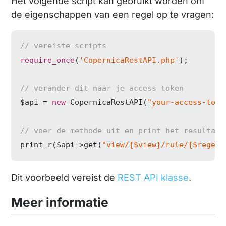
Het volgende script kan gebruikt worden om
de eigenschappen van een regel op te vragen:
// vereiste scripts
require_once
(
'CopernicaRestAPI.php'
);

// verander dit naar je access token
$api = 
new
 CopernicaRestAPI(
"your-access-toke
// voer de methode uit en print het resultaat
print_r($api->get(
"view/{$view}/rule/{$regelI
Dit voorbeeld vereist de
REST API klasse
.
Meer informatie