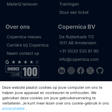
MailerQ tarieven
Trainingen
Stuur een ticket
Over ons
Copernica BV
Copernica-nieuws
De Ruijterkade 112
1011 AB
Amsterdam
Carrière bij Copernica
+31 (0)20 520 61 90
Neem contact op
info@copernica.com
Via onze nieuwsbrief blijf je op de
Deze website plaatst cookies op jouw computer om ons te
hoogte van onze product updates,
helpen jouw apparaat en voorkeuren te onthouden. We
gebruiken deze cookies om jouw gebruikerservaring te
events, webinars, best practices en
verbeteren. Je kunt meer lezen over ons cookie-gebruik in ons
whitepapers.
privacybeleid
.