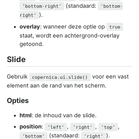
(standaard:
'bottom-right'
'bottom-
).
right'
overlay
: wanneer deze optie op
true
staat, wordt een achtergrond-overlay
getoond.
Slide
Gebruik
voor een vast
copernica.ui.slide()
element aan de rand van het scherm.
Opties
html
: de inhoud van de slide.
position
:
,
,
,
'left'
'right'
'top'
(standaard:
).
'bottom'
'right'