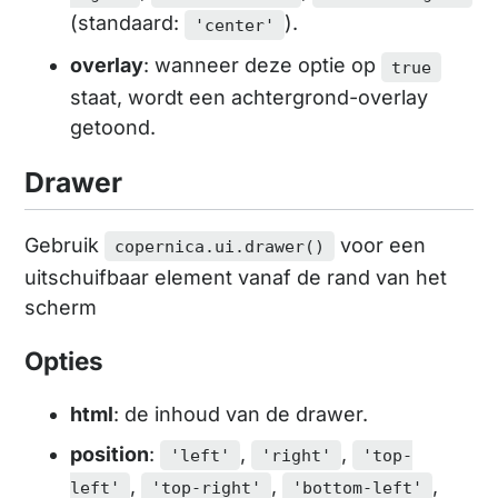
(standaard:
).
'center'
overlay
: wanneer deze optie op
true
staat, wordt een achtergrond-overlay
getoond.
Drawer
Gebruik
voor een
copernica.ui.drawer()
uitschuifbaar element vanaf de rand van het
scherm
Opties
html
: de inhoud van de drawer.
position
:
,
,
'left'
'right'
'top-
,
,
,
left'
'top-right'
'bottom-left'