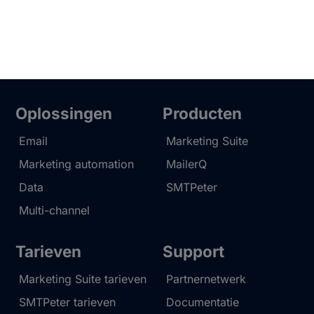
Oplossingen
Producten
Email
Marketing Suite
Marketing automation
MailerQ
Data
SMTPeter
Multi-channel
Tarieven
Support
Marketing Suite tarieven
Partnernetwerk
SMTPeter tarieven
Documentatie