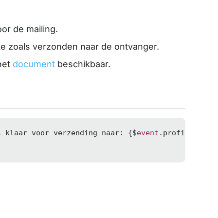
oor de mailing.
e zoals verzonden naar de ontvanger.
het
document
beschikbaar.
s
 klaar voor verzending naar: {$
event
.profile.email