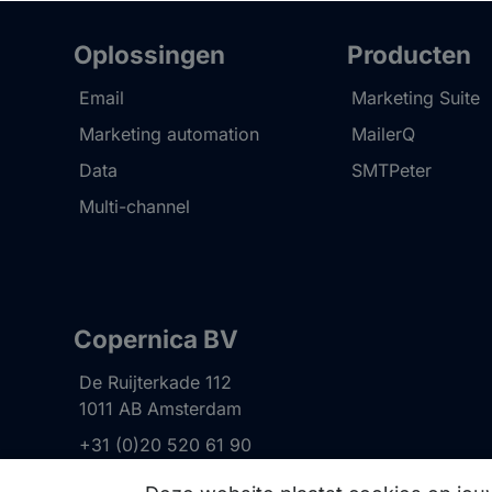
Oplossingen
Producten
Email
Marketing Suite
Marketing automation
MailerQ
Data
SMTPeter
Multi-channel
Copernica BV
De Ruijterkade 112
1011 AB
Amsterdam
+31 (0)20 520 61 90
info@copernica.com