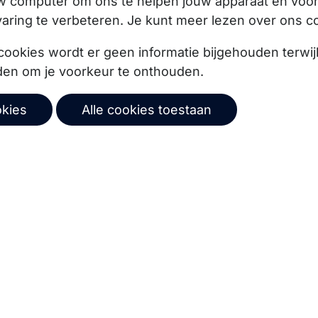
uw computer om ons te helpen jouw apparaat en vo
aring te verbeteren. Je kunt meer lezen over ons c
cookies wordt er geen informatie bijgehouden terwij
ze product updates,
den om je voorkeur te onthouden.
okies
Alle cookies toestaan
Abonneer
© 2026 Copernica B.V.
mene voorwaarden
Privacybeleid
Gebruikersovereenk