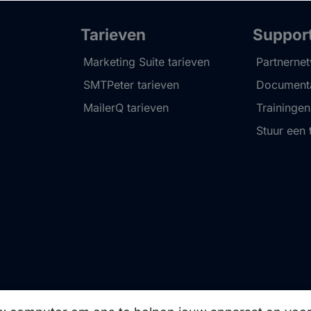
Tarieven
Suppor
Marketing Suite tarieven
Partnerne
SMTPeter tarieven
Documenta
MailerQ tarieven
Trainingen
Stuur een 