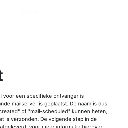
r ons
NL
EN
t
 voor een specifieke ontvanger is
nde mailserver is geplaatst. De naam is dus
-created" of "mail-scheduled" kunnen heten,
et is verzonden. De volgende stap in de
 afgeleverd, voor meer informatie hierover