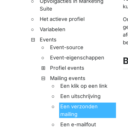
Opvolgacties in Marketing
k
Suite
Het actieve profiel
O
ge
Variabelen
af
Events
be
Event-source
Event-eigenschappen
B
Profiel events
Mailing events
Een klik op een link
Een uitschrijving
Een verzonden
mailing
Een e-mailfout