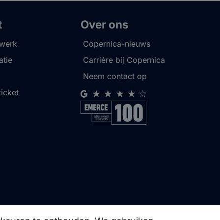
t
Over ons
twerk
Copernica-nieuws
tie
Carrière bij Copernica
Neem contact op
ticket