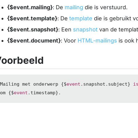
{$event.mailing}
: De
mailing
die is verstuurd.
{$event.template}
: De
template
die is gebruikt v
{$event.snapshot}
: Een
snapshot
van de templat
{$event.document}
: Voor
HTML-mailings
is ook 
oorbeeld
Mailing met onderwerp {$
event
.snapshot.subject} 
i
om {$
event
.timestamp}.