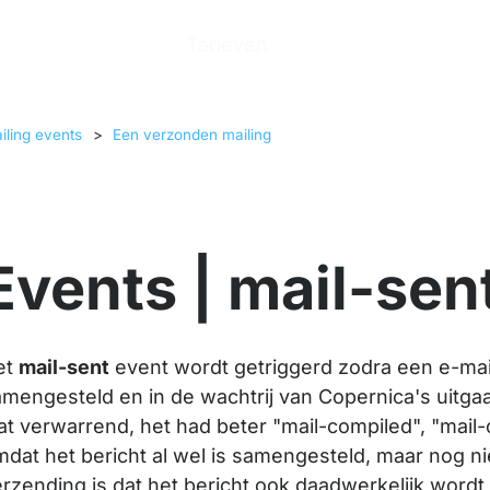
n
Producten
Tarieven
Help Center
Ove
iling events
>
Een verzonden mailing
Events | mail-sen
et
mail-sent
event wordt getriggerd zodra een e-mail
mengesteld en in de wachtrij van Copernica's uitgaa
t verwarrend, het had beter "mail-compiled", "mail
dat het bericht al wel is samengesteld, maar nog ni
rzending is dat het bericht ook daadwerkelijk wordt