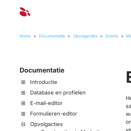
Oplossinge
Home
>
Documentatie
>
Opvolgacties
>
Events
>
Ma
Documentatie
Introductie
Database en profielen
H
E-mail-editor
sa
Formulieren-editor
wa
om
Opvolgacties
ve