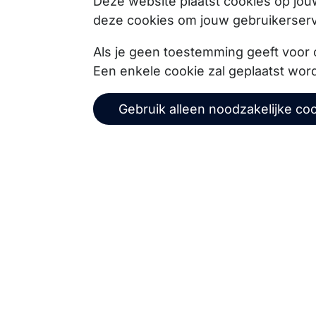
Deze website plaatst cookies op jo
deze cookies om jouw gebruikerserv
Als je geen toestemming geeft voor 
Via onze nieuwsbrief blijf je op de hoogte van on
Een enkele cookie zal geplaatst wor
events, webinars, best practices en whitepapers.
Gebruik alleen noodzakelijke co
Alge