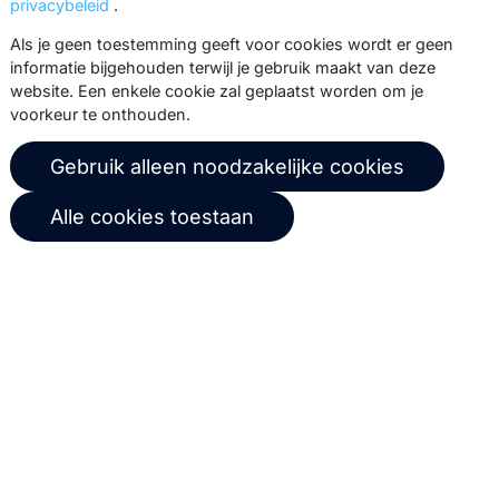
Stuur een ticket
privacybeleid
.
Als je geen toestemming geeft voor cookies wordt er geen
Over ons
Copernica BV
informatie bijgehouden terwijl je gebruik maakt van deze
website. Een enkele cookie zal geplaatst worden om je
Copernica-nieuws
De Ruijterkade 112
voorkeur te onthouden.
1011 AB
Amsterdam
Carrière bij Copernica
Gebruik alleen noodzakelijke cookies
+31 (0)20 520 61 90
Neem contact op
info@copernica.com
Alle cookies toestaan
Via onze nieuwsbrief blijf je op de
hoogte van onze product updates,
events, webinars, best practices en
whitepapers.
Abonneer