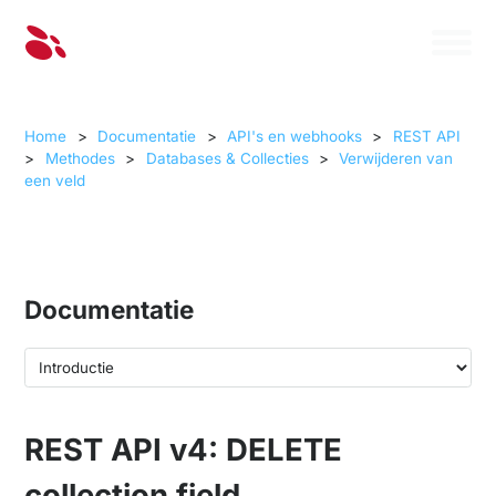
Home
>
Documentatie
>
API's en webhooks
>
REST API
>
Methodes
>
Databases & Collecties
>
Verwijderen van
een veld
Documentatie
REST API v4: DELETE
collection field