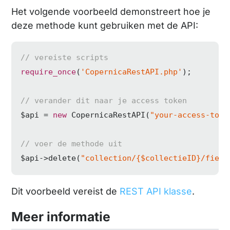
Het volgende voorbeeld demonstreert hoe je
deze methode kunt gebruiken met de API:
// vereiste scripts
require_once
(
'CopernicaRestAPI.php'
);

// verander dit naar je access token
$api = 
new
 CopernicaRestAPI(
"your-access-toke
// voer de methode uit
$api->delete(
"collection/{$collectieID}/field
Dit voorbeeld vereist de
REST API klasse
.
Meer informatie