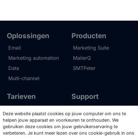
Oplossingen
Producten
Email
Marketing Suite
Marketing automation
MailerQ
Data
SMTPeter
Multi-channel
Tarieven
Support
Marketing Suite tarieven
Partnernetwerk
Deze website plaatst cookies op jouw computer om ons te
SMTPeter tarieven
Documentatie
helpen jouw apparaat en voorkeuren te onthouden. We
gebruiken deze cookies om jouw gebruikerservaring te
MailerQ tarieven
Trainingen
verbeteren. Je kunt meer lezen over ons cookie-gebruik in ons