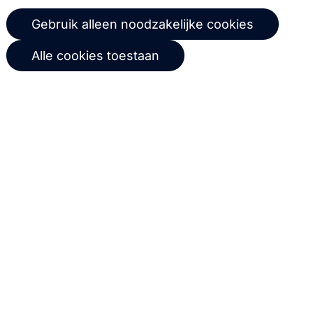
whitepapers.
Gebruik alleen noodzakelijke cookies
Abonneer
Alle cookies toestaan
© 2026 Copernica B.V.
Algemene voorwaarden
Privacybeleid
Gebruikersovereenkomst