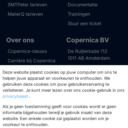
SMTPeter tarieven
Documentatie
MailerQ tarieven
Trainingen
Stuur een ticket
Over ons
Copernica BV
Copernica-nieuws
De Ruijterkade 112
1011 AB
Amsterdam
Carrière bij Copernica
+31 (0)20 520 61 90
Neem contact op
Deze website plaatst cookies op jouw computer om ons te
info@copernica.com
helpen jouw apparaat en voorkeuren te onthouden. We
gebruiken deze cookies om jouw gebruikerservaring te
verbeteren. Je kunt meer lezen over ons cookie-gebruik in ons
privacybeleid
.
Als je geen toestemming geeft voor cookies wordt er geen
Via onze nieuwsbrief blijf je op de
informatie bijgehouden terwijl je gebruik maakt van deze
hoogte van onze product updates,
website. Een enkele cookie zal geplaatst worden om je
events, webinars, best practices en
voorkeur te onthouden.