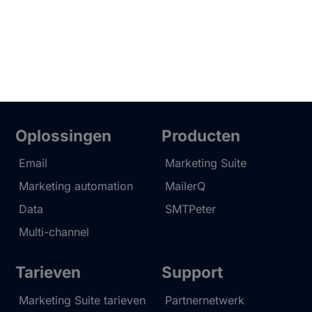
Oplossingen
Producten
Email
Marketing Suite
Marketing automation
MailerQ
Data
SMTPeter
Multi-channel
Tarieven
Support
Marketing Suite tarieven
Partnernetwerk