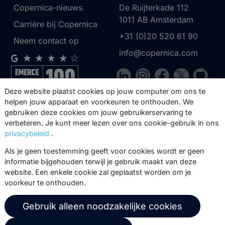
Copernica-nieuws
De Ruijterkade 112
1011 AB
Amsterdam
Carrière bij Copernica
+31 (0)20 520 61 90
Neem contact op
info@copernica.com
Deze website plaatst cookies op jouw computer om ons te
helpen jouw apparaat en voorkeuren te onthouden. We
Via onze nieuwsbrief blijf je op de
gebruiken deze cookies om jouw gebruikerservaring te
hoogte van onze product updates,
verbeteren. Je kunt meer lezen over ons cookie-gebruik in ons
events, webinars, best practices en
privacybeleid
.
whitepapers.
Als je geen toestemming geeft voor cookies wordt er geen
informatie bijgehouden terwijl je gebruik maakt van deze
Abonneer
website. Een enkele cookie zal geplaatst worden om je
voorkeur te onthouden.
Gebruik alleen noodzakelijke cookies
© 2026 Copernica B.V.