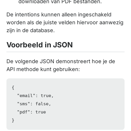
downloaden van PDF bestanden.
De intentions kunnen alleen ingeschakeld
worden als de juiste velden hiervoor aanwezig
zijn in de database.
Voorbeeld in JSON
De volgende JSON demonstreert hoe je de
API methode kunt gebruiken:
{

"email"
: 
true
,

"sms"
: 
false
,

"pdf"
: 
true
}