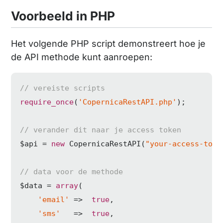
Voorbeeld in PHP
Het volgende PHP script demonstreert hoe je
de API methode kunt aanroepen:
// vereiste scripts
require_once
(
'CopernicaRestAPI.php'
);

// verander dit naar je access token
$api = 
new
 CopernicaRestAPI(
"your-access-toke
// data voor de methode
$data = 
array
(

'email'
 =>  
true
,

'sms'
   =>  
true
,
