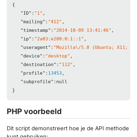
{  

"ID"
:
"1"
,

"mailing"
:
"412"
,

"timestamp"
:
"2014-10-09 13:41:46"
,

"ip"
:
"2a03:e280:0:1::1"
,

"useragent"
:
"Mozilla\/5.0 (Ubuntu; X11; Li
"device"
:
"desktop"
,

"destination"
:
"112"
,

"profile"
:
13453
,

"subprofile"
:
null
}
PHP voorbeeld
Dit script demonstreert hoe je de API methode
kunt gebruiken: