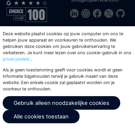
Via onze nieuwsbrief blijf je op de
Deze website plaatst cookies op jouw computer om ons te
hoogte van onze product updates,
helpen jouw apparaat en voorkeuren te onthouden. We
gebruiken deze cookies om jouw gebruikerservaring te
events, webinars, best practices en
verbeteren. Je kunt meer lezen over ons cookie-gebruik in ons
whitepapers.
privacybeleid
.
Abonneer
Als je geen toestemming geeft voor cookies wordt er geen
informatie bijgehouden terwijl je gebruik maakt van deze
website. Een enkele cookie zal geplaatst worden om je
voorkeur te onthouden.
© 2026 Copernica B.V.
Gebruik alleen noodzakelijke cookies
Algemene voorwaarden
Privacybeleid
Alle cookies toestaan
Gebruikersovereenkomst