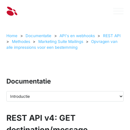
Home
>
Documentatie
>
API's en webhooks
>
REST API
>
Methodes
>
Marketing Suite Mailings
>
Opvragen van
alle impressions voor een bestemming
Documentatie
REST API v4: GET
destination/message