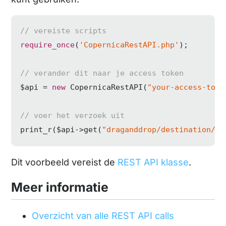
// vereiste scripts
require_once
(
'CopernicaRestAPI.php'
);

// verander dit naar je access token 
$api = 
new
 CopernicaRestAPI(
"your-access-toke
// voer het verzoek uit
print_r($api->get(
"draganddrop/destination/{$
Dit voorbeeld vereist de
REST API klasse
.
Meer informatie
Overzicht van alle REST API calls