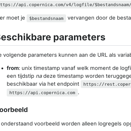
https://api.copernica.com/v4/logfile/$bestandsnaam
ier moet je
vervangen door de best
$bestandsnaam
eschikbare parameters
e volgende parameters kunnen aan de URL als vari
from
: unix timestamp vanaf welk moment de logfi
een tijdstip
na
deze timestamp worden teruggegeve
beschikbaar via het endpoint
https://rest.coper
.
https://api.copernica.com
oorbeeld
n onderstaand voorbeeld worden alleen logregels o