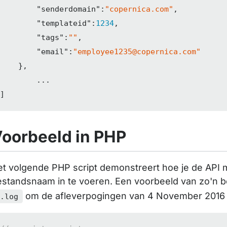
"senderdomain"
:
"copernica.com"
,

"templateid"
:
1234
,

"tags"
:
""
,

"email"
:
"employee1235@copernica.com"
    },

        ...

]
oorbeeld in PHP
t volgende PHP script demonstreert hoe je de API m
estandsnaam in te voeren. Een voorbeeld van zo'n 
om de afleverpogingen van 4 November 2016 
4.log