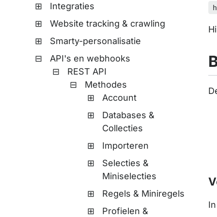
Integraties
Website tracking & crawling
H
Smarty-personalisatie
B
API's en webhooks
REST API
Methodes
D
Account
Databases &
Collecties
Importeren
Selecties &
Miniselecties
V
Regels & Miniregels
I
Profielen &