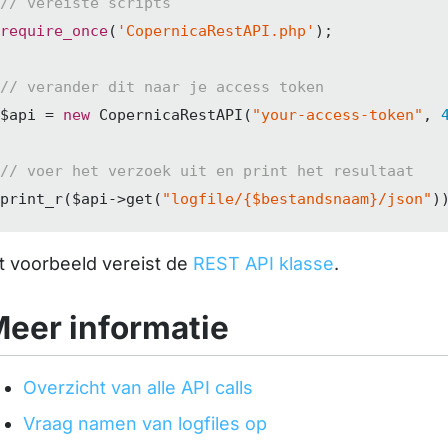
// vereiste scripts
require_once
(
'CopernicaRestAPI.php'
);

// verander dit naar je access token
$api = 
new
 CopernicaRestAPI(
"your-access-token"
, 
// voer het verzoek uit en print het resultaat
print_r($api->get(
"logfile/{$bestandsnaam}/json"
)
t voorbeeld vereist de
REST API klasse
.
eer informatie
Overzicht van alle API calls
Vraag namen van logfiles op