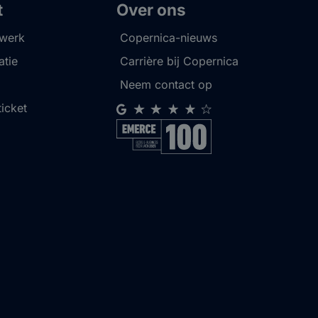
t
Over ons
twerk
Copernica-nieuws
tie
Carrière bij Copernica
Neem contact op
ticket