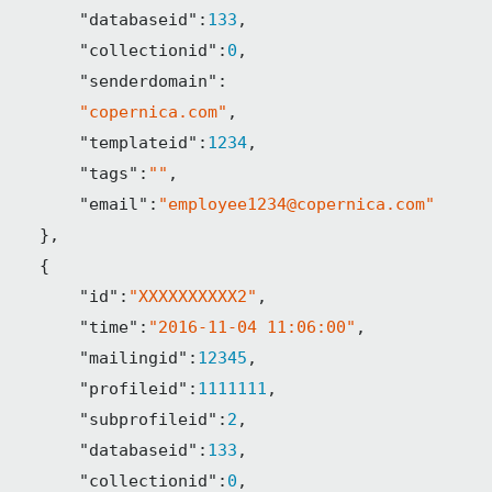
"databaseid"
:
133
,

"collectionid"
:
0
,

"senderdomain"
:

"copernica.com"
,

"templateid"
:
1234
,

"tags"
:
""
,

"email"
:
"employee1234@copernica.com"
    },

    {

"id"
:
"XXXXXXXXXX2"
,

"time"
:
"2016-11-04 11:06:00"
,

"mailingid"
:
12345
,

"profileid"
:
1111111
,

"subprofileid"
:
2
,

"databaseid"
:
133
,

"collectionid"
:
0
,
