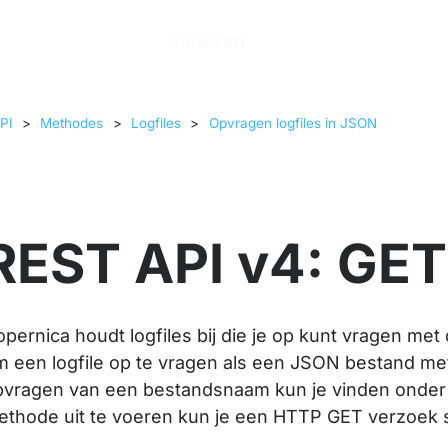
n
Producten
Tarieven
Help Center
Ove
PI
>
Methodes
>
Logfiles
>
Opvragen logfiles in JSON
REST API v4: GET 
pernica houdt logfiles bij die je op kunt vragen m
m een logfile op te vragen als een JSON bestand me
pvragen van een bestandsnaam kun je vinden onder 
ethode uit te voeren kun je een HTTP GET verzoek 