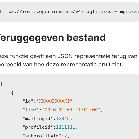
https:
//
rest.copernica.com/v4/logfile/cdm-impress
Teruggegeven bestand
ze functie geeft een JSON representatie terug van 
orbeeld van hoe deze representatie eruit ziet.
[

    {

"id"
:
"XXXXXXXXXX1"
,

"time"
:
"2016-11-04 11:01:00"
,

"mailingid"
:
12345
,

"profileid"
:
1111111
,

"subprofileid"
:
2
,
