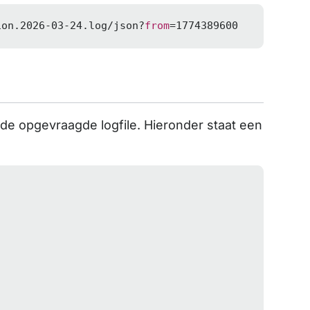
ion
.2026
-03
-24.
log/json?
from
=
1774389600
de opgevraagde logfile. Hieronder staat een