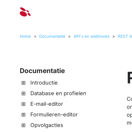
Oplossinge
Home
>
Documentatie
>
API's en webhooks
>
REST A
Documentatie
Introductie
Database en profielen
Co
E-mail-editor
o
Formulieren-editor
o
m
Opvolgacties