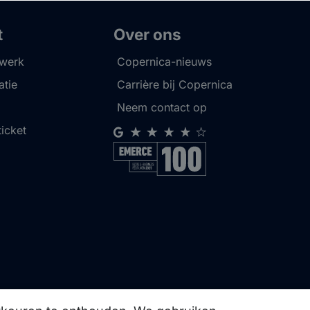
t
Over ons
twerk
Copernica-nieuws
tie
Carrière bij Copernica
Neem contact op
ticket