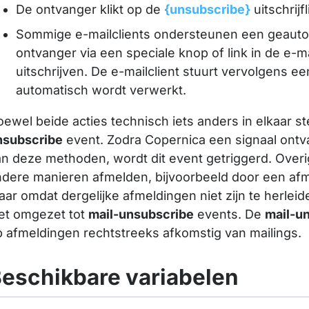
De ontvanger klikt op de
{unsubscribe}
uitschrijf
Sommige e-mailclients ondersteunen een geautom
ontvanger via een speciale knop of link in de e-ma
uitschrijven. De e-mailclient stuurt vervolgens 
automatisch wordt verwerkt.
ewel beide acties technisch iets anders in elkaar ste
nsubscribe
event. Zodra Copernica een signaal ontvan
an deze methoden, wordt dit event getriggerd. Over
dere manieren afmelden, bijvoorbeeld door een afme
ar omdat dergelijke afmeldingen niet zijn te herlei
iet omgezet tot
mail-unsubscribe
events. De
mail-u
 afmeldingen rechtstreeks afkomstig van mailings.
eschikbare variabelen