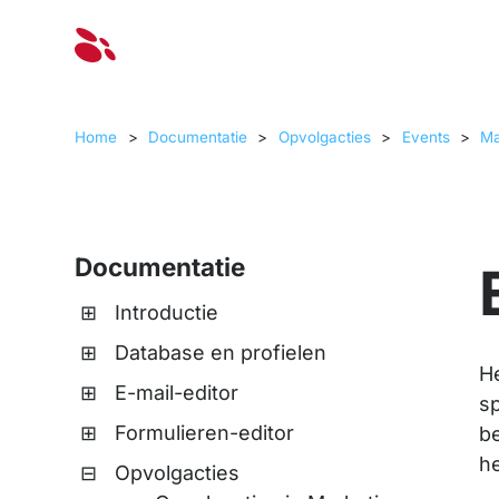
Oplossinge
Home
>
Documentatie
>
Opvolgacties
>
Events
>
Ma
Documentatie
Introductie
Database en profielen
H
E-mail-editor
sp
Formulieren-editor
be
he
Opvolgacties