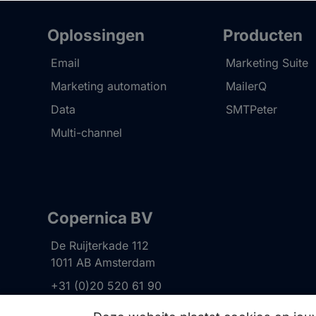
Oplossingen
Producten
Email
Marketing Suite
Marketing automation
MailerQ
Data
SMTPeter
Multi-channel
Copernica BV
De Ruijterkade 112
1011 AB
Amsterdam
+31 (0)20 520 61 90
info@copernica.com