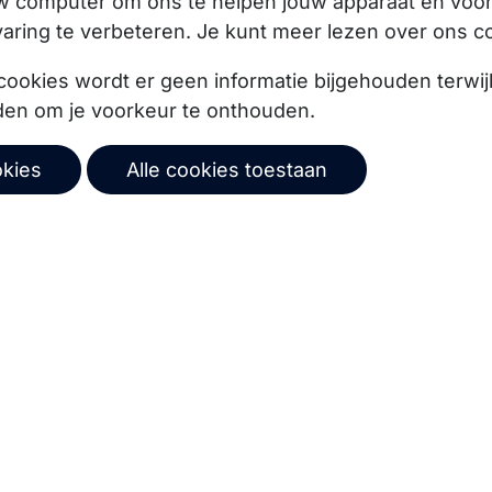
uw computer om ons te helpen jouw apparaat en vo
aring te verbeteren. Je kunt meer lezen over ons c
cookies wordt er geen informatie bijgehouden terwij
ze product updates,
den om je voorkeur te onthouden.
okies
Alle cookies toestaan
Abonneer
© 2026 Copernica B.V.
mene voorwaarden
Privacybeleid
Gebruikersovereenk