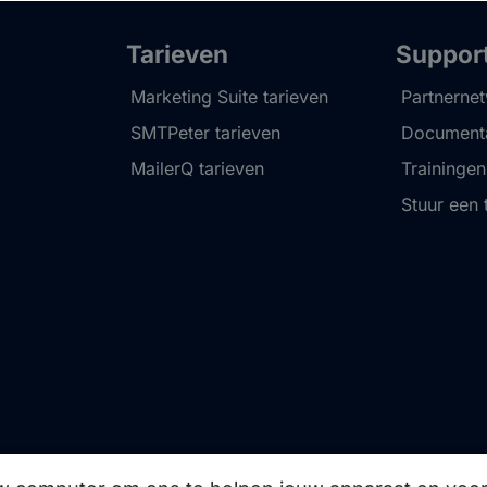
Tarieven
Suppor
Marketing Suite tarieven
Partnerne
SMTPeter tarieven
Documenta
MailerQ tarieven
Trainingen
Stuur een 