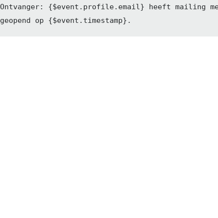
Ontvanger: {
$event
.profile.email} heeft mailing m
geopend op {
$event
.timestamp}.