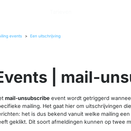
n
Producten
Tarieven
Help Center
Ove
iling events
>
Een uitschrijving
Events | mail-un
et
mail-unsubscribe
event wordt getriggerd wanneer
ecifieke mailing. Het gaat hier om uitschrijvingen di
richten: het is dus bekend vanuit welke mailing ee
eft geklikt. Dit soort afmeldingen kunnen op twee 