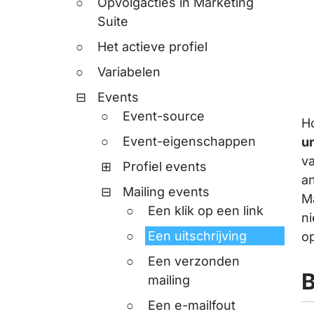
Opvolgacties in Marketing
Suite
Het actieve profiel
Variabelen
Events
Event-source
Ho
Event-eigenschappen
u
v
Profiel events
an
Mailing events
Ma
Een klik op een link
n
Een uitschrijving
op
Een verzonden
B
mailing
Een e-mailfout