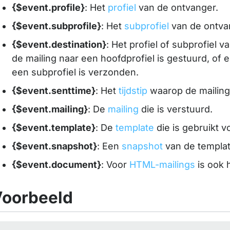
{$event.profile}
: Het
profiel
van de ontvanger.
{$event.subprofile}
: Het
subprofiel
van de ontva
{$event.destination}
: Het profiel of subprofiel v
de mailing naar een hoofdprofiel is gestuurd, of e
een subprofiel is verzonden.
{$event.senttime}
: Het
tijdstip
waarop de mailing
{$event.mailing}
: De
mailing
die is verstuurd.
{$event.template}
: De
template
die is gebruikt v
{$event.snapshot}
: Een
snapshot
van de templat
{$event.document}
: Voor
HTML-mailings
is ook 
oorbeeld