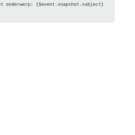
et onderwerp: {
$event
.snapshot.subject} 
