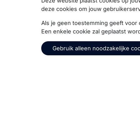
Deze website plaatst cookies op jo
deze cookies om jouw gebruikerserv
Als je geen toestemming geeft voor 
Via onze nieuwsbrief blijf je op de hoogte van on
Een enkele cookie zal geplaatst wor
events, webinars, best practices en whitepapers.
Gebruik alleen noodzakelijke co
Alge