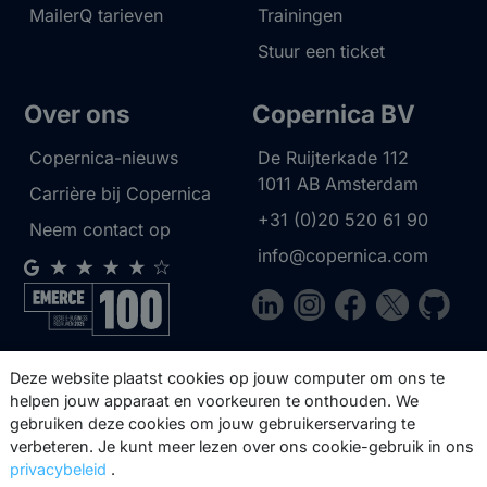
MailerQ tarieven
Trainingen
Stuur een ticket
Over ons
Copernica BV
Copernica-nieuws
De Ruijterkade 112
1011 AB
Amsterdam
Carrière bij Copernica
+31 (0)20 520 61 90
Neem contact op
info@copernica.com
Via onze nieuwsbrief blijf je op de
Deze website plaatst cookies op jouw computer om ons te
hoogte van onze product updates,
helpen jouw apparaat en voorkeuren te onthouden. We
gebruiken deze cookies om jouw gebruikerservaring te
events, webinars, best practices en
verbeteren. Je kunt meer lezen over ons cookie-gebruik in ons
whitepapers.
privacybeleid
.