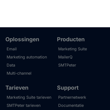
Oplossingen
Producten
Email
Marketing Suite
Marketing automation
MailerQ
Data
SMTPeter
Multi-channel
Tarieven
Support
Marketing Suite tarieven
Partnernetwerk
SMTPeter tarieven
Documentatie