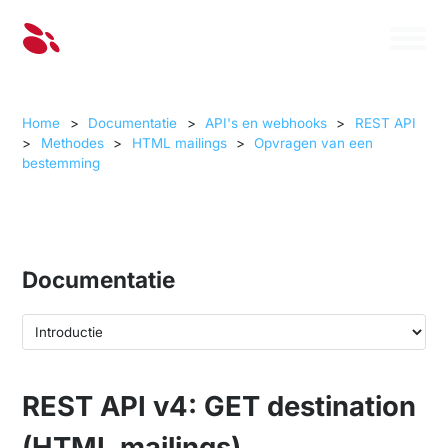
Home
>
Documentatie
>
API's en webhooks
>
REST API
>
Methodes
>
HTML mailings
>
Opvragen van een
bestemming
Documentatie
REST API v4: GET destination
(HTML mailings)