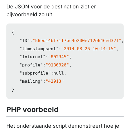
De JSON voor de destination ziet er
bijvoorbeeld zo uit:
{  

"ID"
:
"56ed14bf71f7bc4e200e712e646ed32f"
,

"timestampsent"
:
"2014-08-26 10:14:15"
,

"internal"
:
"802345"
,

"profile"
:
"9180926"
,

"subprofile"
:
null
,

"mailing"
:
"42913"
}
PHP voorbeeld
Het onderstaande script demonstreert hoe je