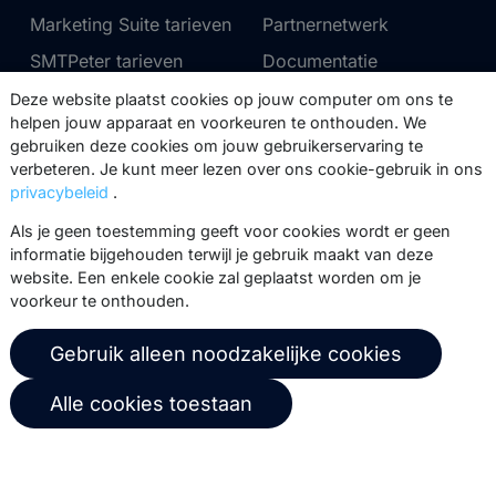
Marketing Suite tarieven
Partnernetwerk
SMTPeter tarieven
Documentatie
MailerQ tarieven
Trainingen
Deze website plaatst cookies op jouw computer om ons te
helpen jouw apparaat en voorkeuren te onthouden. We
Stuur een ticket
gebruiken deze cookies om jouw gebruikerservaring te
verbeteren. Je kunt meer lezen over ons cookie-gebruik in ons
privacybeleid
.
Over ons
Copernica BV
Als je geen toestemming geeft voor cookies wordt er geen
Copernica-nieuws
De Ruijterkade 112
informatie bijgehouden terwijl je gebruik maakt van deze
1011 AB
Amsterdam
Carrière bij Copernica
website. Een enkele cookie zal geplaatst worden om je
voorkeur te onthouden.
+31 (0)20 520 61 90
Neem contact op
info@copernica.com
Gebruik alleen noodzakelijke cookies
Alle cookies toestaan
Via onze nieuwsbrief blijf je op de
hoogte van onze product updates,