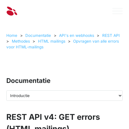
Home
>
Documentatie
>
API's en webhooks
>
REST API
>
Methodes
>
HTML mailings
>
Opvragen van alle errors
voor HTML-mailings
Documentatie
REST API v4: GET errors
(HTML mailings)