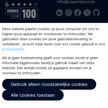
info@copernica.com
Via onze nieuwsbrief blijf je op de
Deze website plaatst cookies op jouw computer om ons te
hoogte van onze product updates,
helpen jouw apparaat en voorkeuren te onthouden. We
gebruiken deze cookies om jouw gebruikerservaring te
events, webinars, best practices en
verbeteren. Je kunt meer lezen over ons cookie-gebruik in ons
whitepapers.
privacybeleid
.
Abonneer
Als je geen toestemming geeft voor cookies wordt er geen
informatie bijgehouden terwijl je gebruik maakt van deze
website. Een enkele cookie zal geplaatst worden om je
voorkeur te onthouden.
© 2026 Copernica B.V.
Gebruik alleen noodzakelijke cookies
Algemene voorwaarden
Privacybeleid
Alle cookies toestaan
Gebruikersovereenkomst