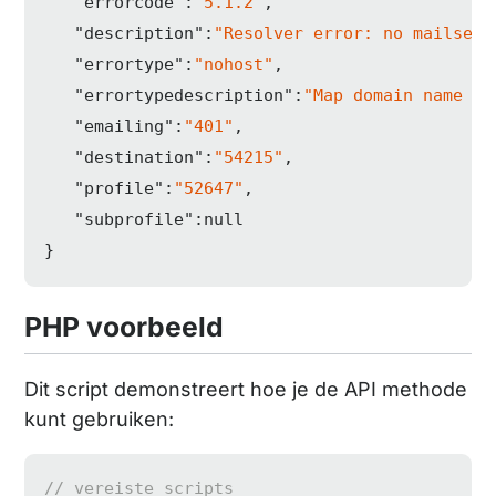
"errorcode"
:
"5.1.2"
,

"description"
:
"Resolver error: no mailserv
"errortype"
:
"nohost"
,

"errortypedescription"
:
"Map domain name to
"emailing"
:
"401"
,

"destination"
:
"54215"
,

"profile"
:
"52647"
,

"subprofile"
:
null
}
PHP voorbeeld
Dit script demonstreert hoe je de API methode
kunt gebruiken:
// vereiste scripts