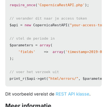
require_once
(
'CopernicaRestAPI.php'
);

// verander dit naar je access token 
$api = 
new
 CopernicaRestAPI(
"your-access-toke
// stel de periode in
$parameters = 
array
(

'fields'
    =>  
array
(
'timestamp>2019-01-
);

// voer het verzoek uit
print_r($api->get(
"html/errors/"
, $parameters
Dit voorbeeld vereist de
REST API klasse
.
Meer informatie