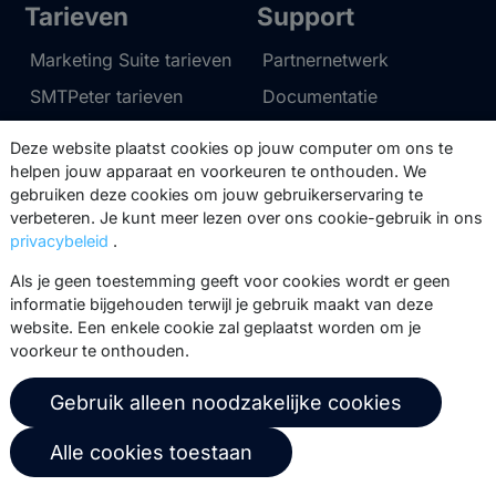
Tarieven
Support
Marketing Suite tarieven
Partnernetwerk
SMTPeter tarieven
Documentatie
MailerQ tarieven
Trainingen
Deze website plaatst cookies op jouw computer om ons te
Stuur een ticket
helpen jouw apparaat en voorkeuren te onthouden. We
gebruiken deze cookies om jouw gebruikerservaring te
verbeteren. Je kunt meer lezen over ons cookie-gebruik in ons
Over ons
Copernica BV
privacybeleid
.
Copernica-nieuws
De Ruijterkade 112
Als je geen toestemming geeft voor cookies wordt er geen
1011 AB
Amsterdam
informatie bijgehouden terwijl je gebruik maakt van deze
Carrière bij Copernica
website. Een enkele cookie zal geplaatst worden om je
+31 (0)20 520 61 90
Neem contact op
voorkeur te onthouden.
info@copernica.com
Gebruik alleen noodzakelijke cookies
Alle cookies toestaan