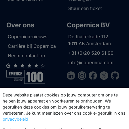
Stuur een ticket
Over ons
Copernica BV
Copernica-nieuws
De Ruijterkade 112
1011 AB
Amsterdam
Carrière bij Copernica
+31 (0)20 520 61 90
Neem contact op
info@copernica.com
Via onze nieuwsbrief blijf je op de
Deze website plaatst cookies op jouw computer om ons te
hoogte van onze product updates,
helpen jouw apparaat en voorkeuren te onthouden. We
gebruiken deze cookies om jouw gebruikerservaring te
events, webinars, best practices en
verbeteren. Je kunt meer lezen over ons cookie-gebruik in ons
whitepapers.
privacybeleid
.