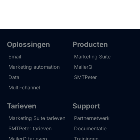
Oplossingen
Producten
Email
Marketing Suite
Marketing automation
MailerQ
Data
SMTPeter
Multi-channel
Tarieven
Support
Marketing Suite tarieven
Partnernetwerk
SMTPeter tarieven
Documentatie
MailerQ tarieven
Trainingen