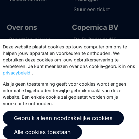
Stuur een ticket
Over ons
Copernica BV
Copernica-nieuws
De Ruijterkade 112
1011 AB
Amsterdam
Deze website plaatst cookies op jouw computer om ons te
Carrière bij Copernica
helpen jouw apparaat en voorkeuren te onthouden. We
+31 (0)20 520 61 90
Neem contact op
gebruiken deze cookies om jouw gebruikerservaring te
verbeteren. Je kunt meer lezen over ons cookie-gebruik in ons
info@copernica.com
privacybeleid
.
Als je geen toestemming geeft voor cookies wordt er geen
informatie bijgehouden terwijl je gebruik maakt van deze
website. Een enkele cookie zal geplaatst worden om je
Via onze nieuwsbrief blijf je op de
voorkeur te onthouden.
hoogte van onze product updates,
events, webinars, best practices en
Gebruik alleen noodzakelijke cookies
whitepapers.
Alle cookies toestaan