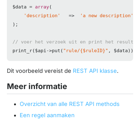
$data = 
array
(

'description'
   =>  
'a new description'
);

// voer het verzoek uit en print het resultaa
print_r($api->put(
"rule/{$ruleID}"
, $data));
Dit voorbeeld vereist de
REST API klasse
.
Meer informatie
Overzicht van alle REST API methods
Een regel aanmaken