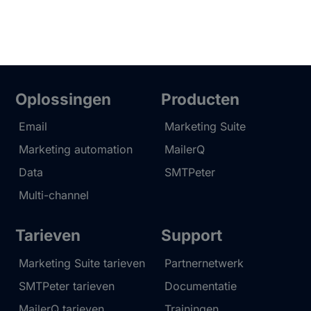
Oplossingen
Producten
Email
Marketing Suite
Marketing automation
MailerQ
Data
SMTPeter
Multi-channel
Tarieven
Support
Marketing Suite tarieven
Partnernetwerk
SMTPeter tarieven
Documentatie
MailerQ tarieven
Trainingen