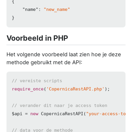
{

"name"
: 
"new_name"
}
Voorbeeld in PHP
Het volgende voorbeeld laat zien hoe je deze
methode gebruikt met de API:
// vereiste scripts
require_once
(
'CopernicaRestAPI.php'
);

// verander dit naar je access token
$api = 
new
 CopernicaRestAPI(
"your-access-toke
// data voor de methode