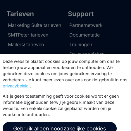
Tarieven
Support
Marketing Suite tarieven
Partnernetwerk
SMTPeter tarieven
Documentatie
MailerQ tarieven
Trainingen
Stuur een ticket
Deze website plaatst cookies op jouw computer om ons te
helpen jouw apparaat en voorkeuren te onthouden. We
Over ons
Copernica BV
gebruiken deze cookies om jouw gebruikerservaring te
verbeteren. Je kunt meer lezen over ons cookie-gebruik in ons
Copernica-nieuws
De Ruijterkade 112
privacybeleid
.
1011 AB
Amsterdam
Carrière bij Copernica
Als je geen toestemming geeft voor cookies wordt er geen
+31 (0)20 520 61 90
Neem contact op
informatie bijgehouden terwijl je gebruik maakt van deze
website. Een enkele cookie zal geplaatst worden om je
info@copernica.com
voorkeur te onthouden.
Gebruik alleen noodzakelijke cookies