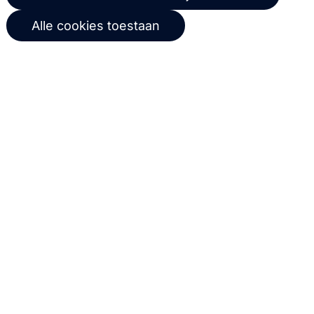
Via onze nieuwsbrief blijf je op de
Alle cookies toestaan
hoogte van onze product updates,
events, webinars, best practices en
whitepapers.
Abonneer
© 2026 Copernica B.V.
Algemene voorwaarden
Privacybeleid
Gebruikersovereenkomst