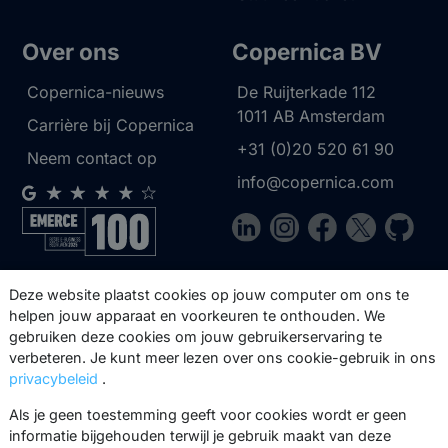
Over ons
Copernica BV
Copernica-nieuws
De Ruijterkade 112
1011 AB
Amsterdam
Carrière bij Copernica
+31 (0)20 520 61 90
Neem contact op
info@copernica.com
Via onze nieuwsbrief blijf je op de
Deze website plaatst cookies op jouw computer om ons te
hoogte van onze product updates,
helpen jouw apparaat en voorkeuren te onthouden. We
gebruiken deze cookies om jouw gebruikerservaring te
events, webinars, best practices en
verbeteren. Je kunt meer lezen over ons cookie-gebruik in ons
whitepapers.
privacybeleid
.
Abonneer
Als je geen toestemming geeft voor cookies wordt er geen
informatie bijgehouden terwijl je gebruik maakt van deze