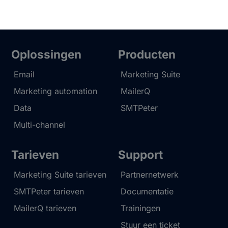
Oplossingen
Producten
Email
Marketing Suite
Marketing automation
MailerQ
Data
SMTPeter
Multi-channel
Tarieven
Support
Marketing Suite tarieven
Partnernetwerk
SMTPeter tarieven
Documentatie
MailerQ tarieven
Trainingen
Stuur een ticket