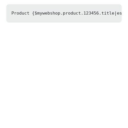
Product {
$mywebshop
.product.123456.title|esca