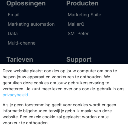
Oplossingen
Producten
Email
Marketing Suite
Marketing automation
MailerQ
Data
SMTPeter
Multi-channel
Tarieven
Support
Marketing Suite tarieven
Partnernetwerk
Deze website plaatst cookies op jouw computer om ons te
helpen jouw apparaat en voorkeuren te onthouden. We
SMTPeter tarieven
Documentatie
gebruiken deze cookies om jouw gebruikerservaring te
verbeteren. Je kunt meer lezen over ons cookie-gebruik in ons
MailerQ tarieven
Trainingen
privacybeleid
.
Stuur een ticket
Als je geen toestemming geeft voor cookies wordt er geen
informatie bijgehouden terwijl je gebruik maakt van deze
Over ons
Copernica BV
website. Een enkele cookie zal geplaatst worden om je
voorkeur te onthouden.
Copernica-nieuws
De Ruijterkade 112