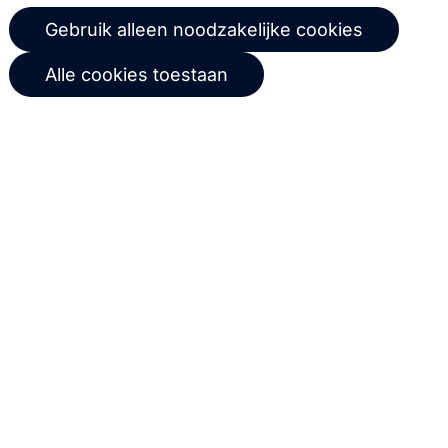
1011 AB
Amsterdam
Gebruik alleen noodzakelijke cookies
Carrière bij Copernica
+31 (0)20 520 61 90
Neem contact op
Alle cookies toestaan
info@copernica.com
Via onze nieuwsbrief blijf je op de
hoogte van onze product updates,
events, webinars, best practices en
whitepapers.
Abonneer
© 2026 Copernica B.V.