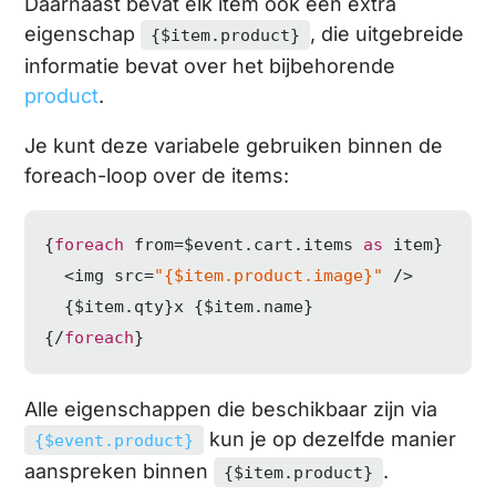
Daarnaast bevat elk item ook een extra
eigenschap
, die uitgebreide
{$item.product}
informatie bevat over het bijbehorende
product
.
Je kunt deze variabele gebruiken binnen de
foreach-loop over de items:
{
foreach
 from=$event.cart.items 
as
 item}

  <img src=
"{$item.product.image}"
 />

  {$item.qty}x {$item.name}

{/
foreach
}
Alle eigenschappen die beschikbaar zijn via
kun je op dezelfde manier
{$event.product}
aanspreken binnen
.
{$item.product}