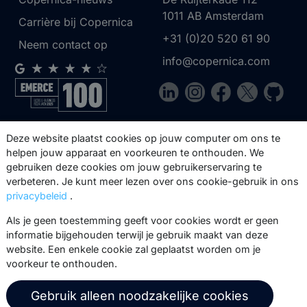
1011 AB
Amsterdam
Carrière bij Copernica
+31 (0)20 520 61 90
Neem contact op
info@copernica.com
Via onze nieuwsbrief blijf je op de
Deze website plaatst cookies op jouw computer om ons te
hoogte van onze product updates,
helpen jouw apparaat en voorkeuren te onthouden. We
gebruiken deze cookies om jouw gebruikerservaring te
events, webinars, best practices en
verbeteren. Je kunt meer lezen over ons cookie-gebruik in ons
whitepapers.
privacybeleid
.
Abonneer
Als je geen toestemming geeft voor cookies wordt er geen
informatie bijgehouden terwijl je gebruik maakt van deze
website. Een enkele cookie zal geplaatst worden om je
voorkeur te onthouden.
© 2026 Copernica B.V.
Gebruik alleen noodzakelijke cookies