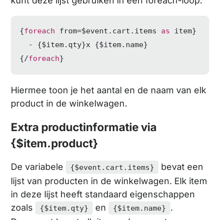
kunt deze lijst gebruiken in een foreach-loop:
{
foreach
 from=$event.cart.items 
as
 item}

  - {$item.qty}x {$item.name}

{/
foreach
}
Hiermee toon je het aantal en de naam van elk
product in de winkelwagen.
Extra productinformatie via
{$item.product}
De variabele
bevat een
{$event.cart.items}
lijst van producten in de winkelwagen. Elk item
in deze lijst heeft standaard eigenschappen
zoals
en
.
{$item.qty}
{$item.name}