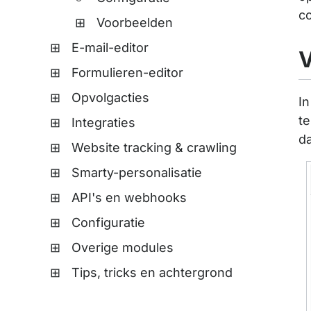
co
Voorbeelden
E-mail-editor
V
Formulieren-editor
Opvolgacties
In
te
Integraties
da
Website tracking & crawling
Smarty-personalisatie
API's en webhooks
Configuratie
Overige modules
Tips, tricks en achtergrond