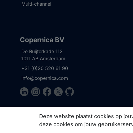
Multi-channel
Copernica BV
De Ruijterkade 112
1011 AB
Amsterdam
+31 (0)20 520 61 90
info@copernica.com
Via onze nieuwsbrief blijf je op de hoogte van on
events, webinars, best practices en whitepapers.
Deze website plaatst cookies op jo
deze cookies om jouw gebruikerserv