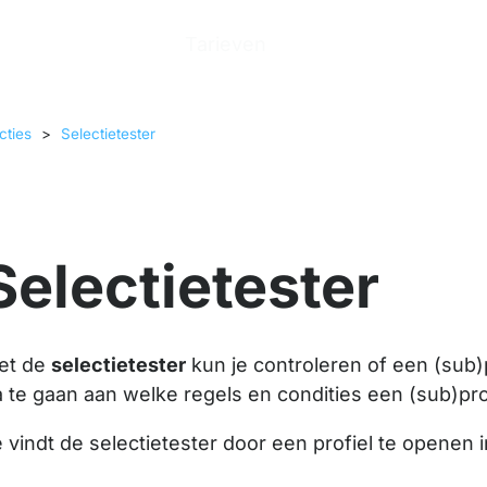
n
Producten
Tarieven
Help Center
Ove
cties
>
Selectietester
Selectietester
et de
selectietester
kun je controleren of een (sub)p
 te gaan aan welke regels en condities een (sub)prof
 vindt de selectietester door een profiel te openen 