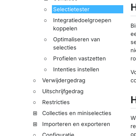
H
Selectietester
Integratiedoelgroepen
Bi
koppelen
ee
Optimaliseren van
se
selecties
ni
ro
Profielen vastzetten
Intenties instellen
Vo
co
Verwijdergedrag
Uitschrijfgedrag
H
Restricties
Collecties en miniselecties
Wa
Importeren en exporteren
re
op
Configuratie