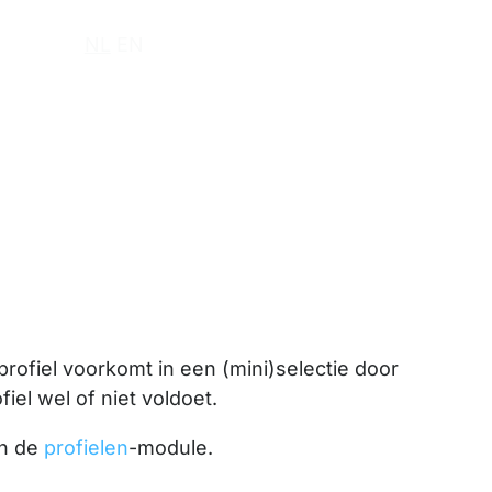
r ons
NL
EN
rofiel voorkomt in een (mini)selectie door
iel wel of niet voldoet.
in de
profielen
-module.