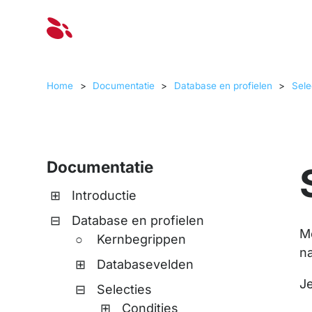
Oplossinge
Home
>
Documentatie
>
Database en profielen
>
Sele
Documentatie
Introductie
Database en profielen
M
Kernbegrippen
na
Databasevelden
Je
Selecties
Condities