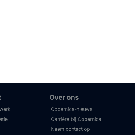
t
Over ons
twerk
Copernica-nieuws
tie
Carrière bij Copernica
Neem contact op