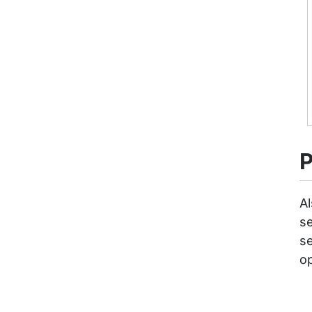
P
Al
se
se
op