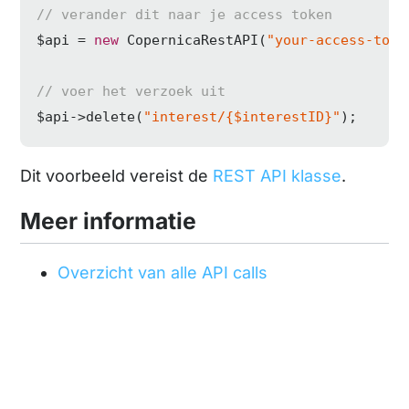
// verander dit naar je access token
$api = 
new
 CopernicaRestAPI(
"your-access-toke
// voer het verzoek uit
$api->delete(
"interest/{$interestID}"
);
Dit voorbeeld vereist de
REST API klasse
.
Meer informatie
Overzicht van alle API calls