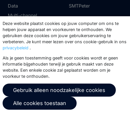
Data
SMTPeter
Multi-channel
Deze website plaatst cookies op jouw computer om ons te
helpen jouw apparaat en voorkeuren te onthouden. We
Tarieven
Support
gebruiken deze cookies om jouw gebruikerservaring te
verbeteren. Je kunt meer lezen over ons cookie-gebruik in ons
Marketing Suite tarieven
Partnernetwerk
privacybeleid
.
SMTPeter tarieven
Documentatie
Als je geen toestemming geeft voor cookies wordt er geen
MailerQ tarieven
Trainingen
informatie bijgehouden terwijl je gebruik maakt van deze
website. Een enkele cookie zal geplaatst worden om je
Stuur een ticket
voorkeur te onthouden.
Over ons
Copernica BV
Gebruik alleen noodzakelijke cookies
Copernica-nieuws
De Ruijterkade 112
Alle cookies toestaan
1011 AB
Amsterdam
Carrière bij Copernica
+31 (0)20 520 61 90
Neem contact op
info@copernica.com