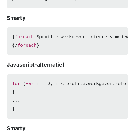
Smarty
{
foreach
 $profile.werkgever.referrers.medewer
{/
foreach
}
Javascript-alternatief
for
 (
var
 i = 
0
; i < profile.werkgever.referre
{

...

}
Smarty