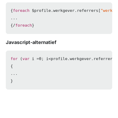
{
foreach
 $profile.werkgever.referrers[
"werkge
...

{/
foreach
}
Javascript-alternatief
for
 (
var
 i =
0
; i<profile.werkgever.referrers[
{

...

}