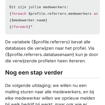
Dit zijn jullie medewerkers:

{
foreach
 $profile.referrers.medewerkers 
as
 $m
{$medewerker.naam}

{/
foreach
}*
De variabele {$profile.referrers} bevat alle
databases die verwijzen naar het profiel. Via
{$profile.referrers.
databasenaam
} kun je door
die verwijzende profielen heen itereren.
Nog een stap verder
De volgende uitdaging: we willen nu een
mailing sturen naar alle medewerkers, en bij
elke medewerker willen we opnieuw melden
bij welk bedrijf hij werkt, maar ook wie er