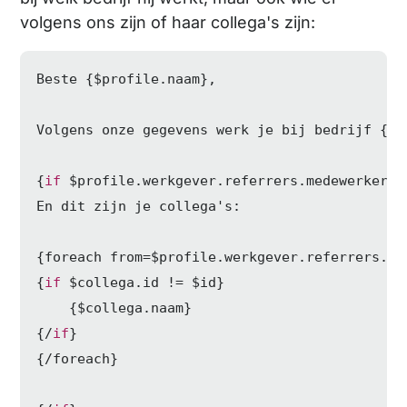
volgens ons zijn of haar collega's zijn:
Beste {$profile.naam},

Volgens onze gegevens werk je bij bedrijf {$p
{
if
 $profile.werkgever.referrers.medewerkers
|
En dit zijn je collega's:

{foreach from=$profile.werkgever.referrers.me
{
if
 $collega.id != $id}

    {$collega.naam}

{/
if
}

{/foreach}
