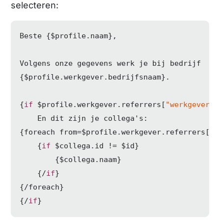
selecteren:
Beste {$profile.naam},

Volgens onze gegevens werk je bij bedrijf

{$profile.werkgever.bedrijfsnaam}.

{
if
 $profile.werkgever.referrers[
"werkgever@m
    En dit zijn je collega's:

{foreach from=$profile.werkgever.referrers["w
    {
if
 $collega.id != $id}

        {$collega.naam}

    {/
if
}

{/foreach}

{/
if
}