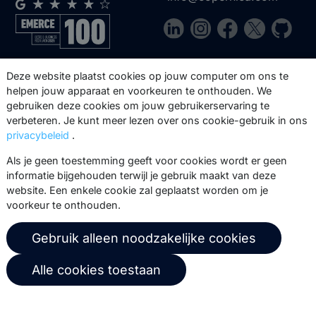
Via onze nieuwsbrief blijf je op de
Deze website plaatst cookies op jouw computer om ons te
hoogte van onze product updates,
helpen jouw apparaat en voorkeuren te onthouden. We
gebruiken deze cookies om jouw gebruikerservaring te
events, webinars, best practices en
verbeteren. Je kunt meer lezen over ons cookie-gebruik in ons
whitepapers.
privacybeleid
.
Abonneer
Als je geen toestemming geeft voor cookies wordt er geen
informatie bijgehouden terwijl je gebruik maakt van deze
website. Een enkele cookie zal geplaatst worden om je
voorkeur te onthouden.
© 2026 Copernica B.V.
Gebruik alleen noodzakelijke cookies
Algemene voorwaarden
Privacybeleid
Alle cookies toestaan
Gebruikersovereenkomst