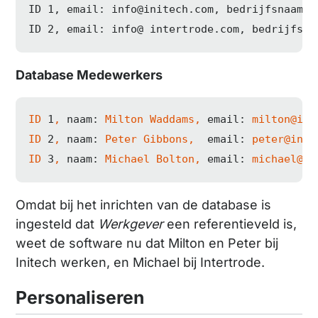
ID
1
, email: 
info
@initech
.com, bedrijfsnaam: I
ID 
2
, email: 
info
@ intertrode.com, bedrijfsna
Database Medewerkers
ID
1
,
naam:
Milton
Waddams,
email:
milton@ini
ID
2
,
naam:
Peter
Gibbons,
email:
peter@init
ID
3
,
naam:
Michael
Bolton,
email:
michael@in
Omdat bij het inrichten van de database is
ingesteld dat
Werkgever
een referentieveld is,
weet de software nu dat Milton en Peter bij
Initech werken, en Michael bij Intertrode.
Personaliseren