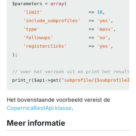
$parameters = 
array
(

'limit'
                 => 
10
,

'include_subprofiles'
   => 
'yes'
,

'type'
                  => 
'mass'
,

'followups'
             => 
'no'
,

'registerclicks'
        => 
'yes'
,

);

// voer het verzoek uit en print het resultaa
print_r($api->get(
"subprofile/{$subprofileID}
Het bovenstaande voorbeeld vereist de
CopernicaRestApi klasse
.
Meer informatie