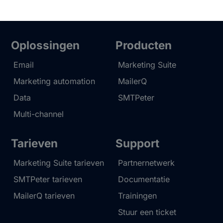
Oplossingen
Producten
Email
Marketing Suite
Marketing automation
MailerQ
Data
SMTPeter
Multi-channel
Tarieven
Support
Marketing Suite tarieven
Partnernetwerk
SMTPeter tarieven
Documentatie
MailerQ tarieven
Trainingen
Stuur een ticket