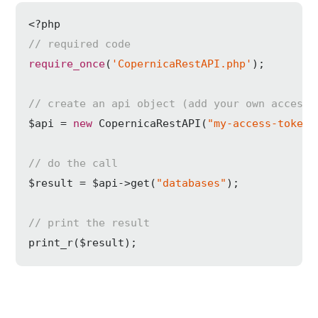
<?php
// required code
require_once
(
'CopernicaRestAPI.php'
);

// create an api object (add your own access 
$api = 
new
 CopernicaRestAPI(
"my-access-token"
// do the call
$result = $api->get(
"databases"
);

// print the result
print_r($result);