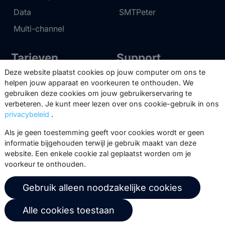
Data
SMTPeter
Multi-channel
Tarieven
Support
Deze website plaatst cookies op jouw computer om ons te
Marketing Suite tarieven
Partnernetwerk
helpen jouw apparaat en voorkeuren te onthouden. We
gebruiken deze cookies om jouw gebruikerservaring te
SMTPeter tarieven
Documentatie
verbeteren. Je kunt meer lezen over ons cookie-gebruik in ons
MailerQ tarieven
Trainingen
privacybeleid
.
Stuur een ticket
Als je geen toestemming geeft voor cookies wordt er geen
informatie bijgehouden terwijl je gebruik maakt van deze
website. Een enkele cookie zal geplaatst worden om je
Over ons
Copernica BV
voorkeur te onthouden.
Copernica-nieuws
De Ruijterkade 112
Gebruik alleen noodzakelijke cookies
1011 AB
Amsterdam
Carrière bij Copernica
+31 (0)20 520 61 90
Neem contact op
Alle cookies toestaan
info@copernica.com