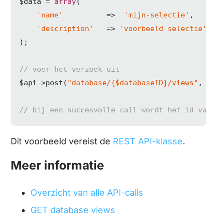
$data = 
array
(

'name'
          =>  
'mijn-selectie'
,

'description'
   => 
'voorbeeld selectie'
,

);

// voer het verzoek uit
$api->post(
"database/{$databaseID}/views"
, $d
// bij een succesvolle call wordt het id van 
Dit voorbeeld vereist de
REST API-klasse
.
Meer informatie
Overzicht van alle API-calls
GET database views