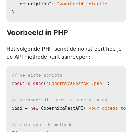
"description"
: 
"voorbeeld selectie"
}
Voorbeeld in PHP
Het volgende PHP script demonstreert hoe je
de API methode kunt aanroepen:
// vereiste scripts
require_once
(
'CopernicaRestAPI.php'
);

// verander dit naar je access token
$api = 
new
 CopernicaRestAPI(
"your-access-toke
// data voor de methode