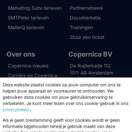
Marketing Suite tarieven
Partnernetwerk
SMTPeter tarieven
Documentatie
MailerQ tarieven
Trainingen
Stuur een ticket
Over ons
Copernica BV
Copernica-nieuws
De Ruijterkade 112
1011 AB
Amsterdam
Carrière bij Copernica
+31 (0)20 520 61 90
Deze website plaatst cookies op jouw computer om ons te
Neem contact op
helpen jouw apparaat en voorkeuren te onthouden. We
info@copernica.com
gebruiken deze cookies om jouw gebruikerservaring te
verbeteren. Je kunt meer lezen over ons cookie-gebruik in ons
privacybeleid
.
Als je geen toestemming geeft voor cookies wordt er geen
Via onze nieuwsbrief blijf je op de
informatie bijgehouden terwijl je gebruik maakt van deze
hoogte van onze product updates,