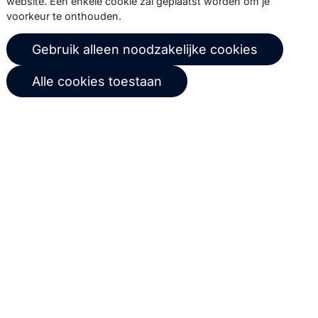
website. Een enkele cookie zal geplaatst worden om je
voorkeur te onthouden.
events, webinars, best practices en
whitepapers.
Gebruik alleen noodzakelijke cookies
Abonneer
Alle cookies toestaan
© 2026 Copernica B.V.
Algemene voorwaarden
Privacybeleid
Gebruikersovereenkomst