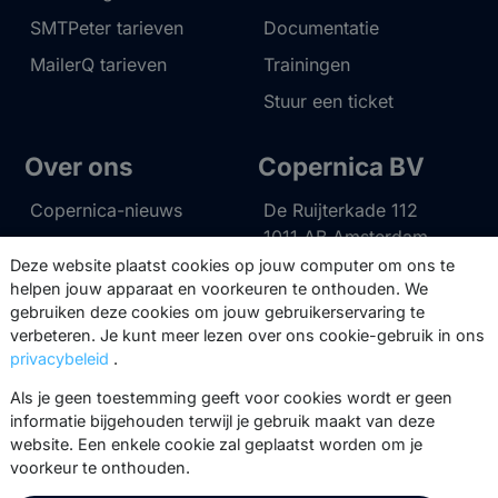
SMTPeter tarieven
Documentatie
MailerQ tarieven
Trainingen
Stuur een ticket
Over ons
Copernica BV
Copernica-nieuws
De Ruijterkade 112
1011 AB
Amsterdam
Carrière bij Copernica
Deze website plaatst cookies op jouw computer om ons te
+31 (0)20 520 61 90
Neem contact op
helpen jouw apparaat en voorkeuren te onthouden. We
info@copernica.com
gebruiken deze cookies om jouw gebruikerservaring te
verbeteren. Je kunt meer lezen over ons cookie-gebruik in ons
privacybeleid
.
Als je geen toestemming geeft voor cookies wordt er geen
informatie bijgehouden terwijl je gebruik maakt van deze
Via onze nieuwsbrief blijf je op de
website. Een enkele cookie zal geplaatst worden om je
hoogte van onze product updates,
voorkeur te onthouden.
events, webinars, best practices en