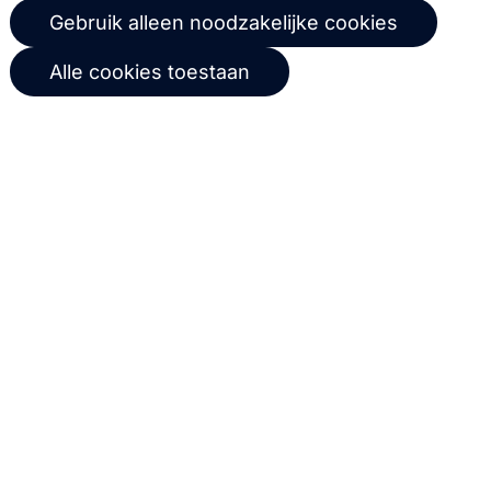
whitepapers.
Gebruik alleen noodzakelijke cookies
Abonneer
Alle cookies toestaan
© 2026 Copernica B.V.
Algemene voorwaarden
Privacybeleid
Gebruikersovereenkomst