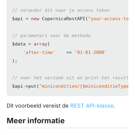
// verander dit naar je access token
$api = 
new
 CopernicaRestAPI(
"your-access-toke
// parameters voor de methode
$data = 
array
(

'after-time'
    => 
'01-01-2000'
);

// voer het verzoek uit en print het resultaa
$api->put(
"minicondition/{$miniconditieType}/
Dit voorbeeld vereist de
REST API-klasse
.
Meer informatie