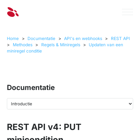
Home
>
Documentatie
>
API's en webhooks
>
REST API
>
Methodes
>
Regels & Miniregels
>
Updaten van een
miniregel conditie
Documentatie
REST API v4: PUT
minicondition