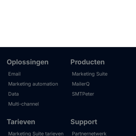
Oplossingen
Producten
Email
Marketing Suite
Marketing automation
MailerQ
Data
SMTPeter
Multi-channel
Tarieven
Support
Marketing Suite tarieven
Partnernetwerk