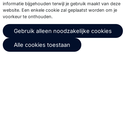
info@copernica.com
informatie bijgehouden terwijl je gebruik maakt van deze
website. Een enkele cookie zal geplaatst worden om je
voorkeur te onthouden.
Gebruik alleen noodzakelijke cookies
Via onze nieuwsbrief blijf je op de
hoogte van onze product updates,
Alle cookies toestaan
events, webinars, best practices en
whitepapers.
Abonneer
© 2026 Copernica B.V.
Algemene voorwaarden
Privacybeleid
Gebruikersovereenkomst