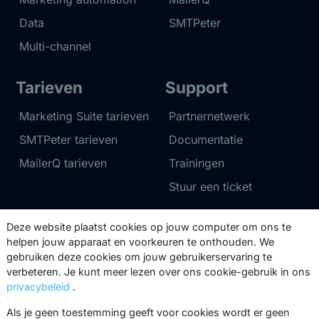
Data
SMTPeter
Multi-channel
Tarieven
Support
Marketing Suite tarieven
Partnernetwerk
SMTPeter tarieven
Documentatie
MailerQ tarieven
Trainingen
Stuur een ticket
Over ons
Copernica BV
Deze website plaatst cookies op jouw computer om ons te
helpen jouw apparaat en voorkeuren te onthouden. We
Copernica-nieuws
De Ruijterkade 112
gebruiken deze cookies om jouw gebruikerservaring te
verbeteren. Je kunt meer lezen over ons cookie-gebruik in ons
1011 AB
Amsterdam
Carrière bij Copernica
privacybeleid
.
+31 (0)20 520 61 90
Neem contact op
Als je geen toestemming geeft voor cookies wordt er geen