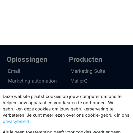
Oplossingen
Producten
Email
Marketing Suite
Marketing automation
MailerQ
Data
SMTPeter
Deze website plaatst cookies op jouw computer om ons te
Multi-channel
helpen jouw apparaat en voorkeuren te onthouden. We
gebruiken deze cookies om jouw gebruikerservaring te
verbeteren. Je kunt meer lezen over ons cookie-gebruik in ons
Tarieven
Support
privacybeleid
.
Marketing Suite tarieven
Partnernetwerk
Als je geen toestemming geeft voor cookies wordt er geen