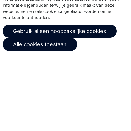
informatie bijgehouden terwijl je gebruik maakt van deze
SMTPeter tarieven
Documentatie
website. Een enkele cookie zal geplaatst worden om je
MailerQ tarieven
Trainingen
voorkeur te onthouden.
Stuur een ticket
Gebruik alleen noodzakelijke cookies
Over ons
Copernica BV
Alle cookies toestaan
Copernica-nieuws
De Ruijterkade 112
1011 AB
Amsterdam
Carrière bij Copernica
+31 (0)20 520 61 90
Neem contact op
info@copernica.com
Via onze nieuwsbrief blijf je op de
hoogte van onze product updates,
events, webinars, best practices en