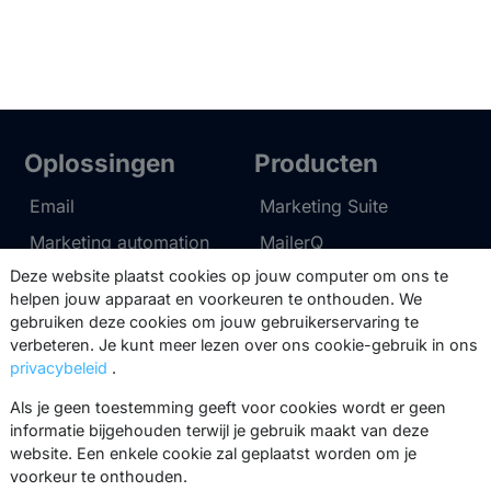
Oplossingen
Producten
Email
Marketing Suite
Marketing automation
MailerQ
Deze website plaatst cookies op jouw computer om ons te
Data
SMTPeter
helpen jouw apparaat en voorkeuren te onthouden. We
Multi-channel
gebruiken deze cookies om jouw gebruikerservaring te
verbeteren. Je kunt meer lezen over ons cookie-gebruik in ons
privacybeleid
.
Tarieven
Support
Als je geen toestemming geeft voor cookies wordt er geen
Marketing Suite tarieven
Partnernetwerk
informatie bijgehouden terwijl je gebruik maakt van deze
website. Een enkele cookie zal geplaatst worden om je
SMTPeter tarieven
Documentatie
voorkeur te onthouden.