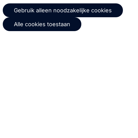
MailerQ tarieven
Trainingen
Gebruik alleen noodzakelijke cookies
Stuur een ticket
Alle cookies toestaan
Over ons
Copernica BV
Copernica-nieuws
De Ruijterkade 112
1011 AB
Amsterdam
Carrière bij Copernica
+31 (0)20 520 61 90
Neem contact op
info@copernica.com
Via onze nieuwsbrief blijf je op de
hoogte van onze product updates,
events, webinars, best practices en
whitepapers.