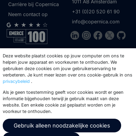
1011 AB
Amsterdam
Carrière bij Copernica
+31 (0)20 520 61 90
Neem contact op
info@copernica.com
Via onze nieuwsbrief blijf je op de
Deze website plaatst cookies op jouw computer om ons te
hoogte van onze product updates,
helpen jouw apparaat en voorkeuren te onthouden. We
gebruiken deze cookies om jouw gebruikerservaring te
events, webinars, best practices en
verbeteren. Je kunt meer lezen over ons cookie-gebruik in ons
whitepapers.
privacybeleid
.
Abonneer
Als je geen toestemming geeft voor cookies wordt er geen
informatie bijgehouden terwijl je gebruik maakt van deze
website. Een enkele cookie zal geplaatst worden om je
voorkeur te onthouden.
© 2026 Copernica B.V.
Gebruik alleen noodzakelijke cookies
Algemene voorwaarden
Privacybeleid