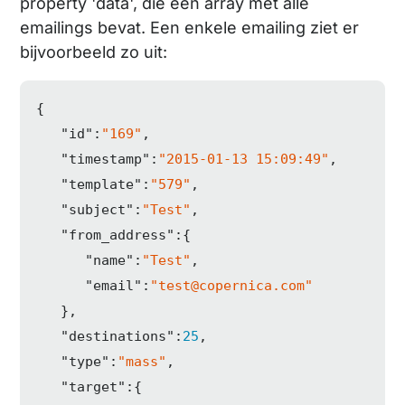
property 'data', die een array met alle
emailings bevat. Een enkele emailing ziet er
bijvoorbeeld zo uit:
{  

"id"
:
"169"
,

"timestamp"
:
"2015-01-13 15:09:49"
,

"template"
:
"579"
,

"subject"
:
"Test"
,

"from_address"
:{  

"name"
:
"Test"
,

"email"
:
"test@copernica.com"
   },

"destinations"
:
25
,

"type"
:
"mass"
,

"target"
:{  
