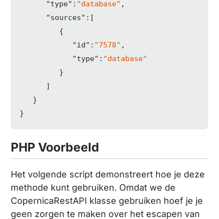
"type"
:
"database"
,

"sources"
:[  

         {  

"id"
:
"7578"
,

"type"
:
"database"
         }

      ]

   }

}
PHP Voorbeeld
Het volgende script demonstreert hoe je deze
methode kunt gebruiken. Omdat we de
CopernicaRestAPI klasse gebruiken hoef je je
geen zorgen te maken over het escapen van