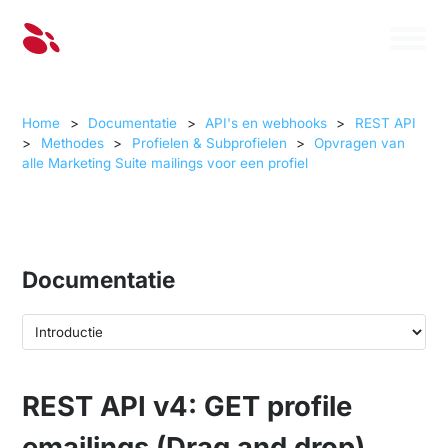
Home
>
Documentatie
>
API's en webhooks
>
REST API
>
Methodes
>
Profielen & Subprofielen
>
Opvragen van
alle Marketing Suite mailings voor een profiel
Documentatie
REST API v4: GET profile
emailings (Drag and drop)