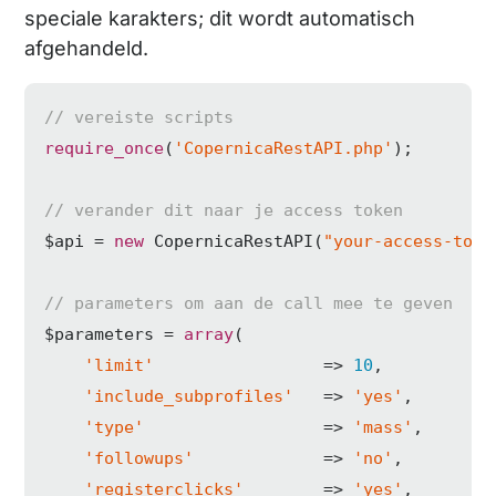
speciale karakters; dit wordt automatisch
afgehandeld.
// vereiste scripts
require_once
(
'CopernicaRestAPI.php'
);

// verander dit naar je access token
$api = 
new
 CopernicaRestAPI(
"your-access-toke
// parameters om aan de call mee te geven
$parameters = 
array
(

'limit'
                 => 
10
,

'include_subprofiles'
   => 
'yes'
,

'type'
                  => 
'mass'
,

'followups'
             => 
'no'
,

'registerclicks'
        => 
'yes'
,
