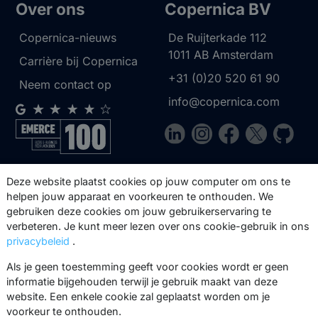
Over ons
Copernica BV
Copernica-nieuws
De Ruijterkade 112
1011 AB
Amsterdam
Carrière bij Copernica
+31 (0)20 520 61 90
Neem contact op
info@copernica.com
Via onze nieuwsbrief blijf je op de
Deze website plaatst cookies op jouw computer om ons te
hoogte van onze product updates,
helpen jouw apparaat en voorkeuren te onthouden. We
gebruiken deze cookies om jouw gebruikerservaring te
events, webinars, best practices en
verbeteren. Je kunt meer lezen over ons cookie-gebruik in ons
whitepapers.
privacybeleid
.
Abonneer
Als je geen toestemming geeft voor cookies wordt er geen
informatie bijgehouden terwijl je gebruik maakt van deze
website. Een enkele cookie zal geplaatst worden om je
voorkeur te onthouden.