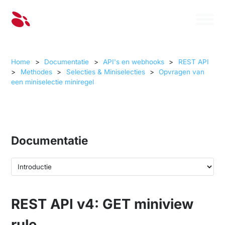
Home
>
Documentatie
>
API's en webhooks
>
REST API
>
Methodes
>
Selecties & Miniselecties
>
Opvragen van
een miniselectie miniregel
Documentatie
REST API v4: GET miniview
rule