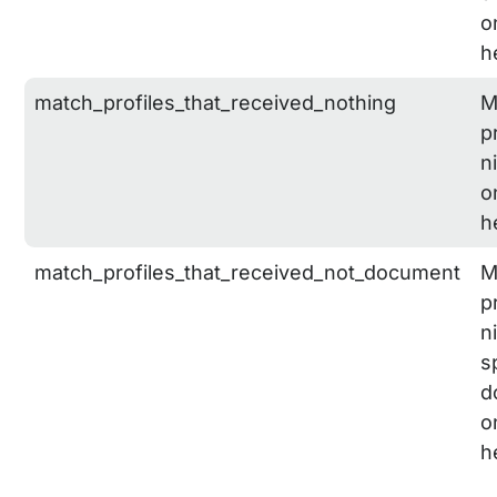
o
h
match_profiles_that_received_nothing
M
p
n
o
h
match_profiles_that_received_not_document
M
p
n
s
d
o
h