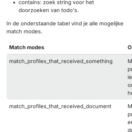
contains: zoek string voor het
doorzoeken van todo's.
In de onderstaande tabel vind je alle mogelijke
match modes.
Match modes
O
match_profiles_that_received_something
M
p
i
o
h
match_profiles_that_received_document
M
p
e
d