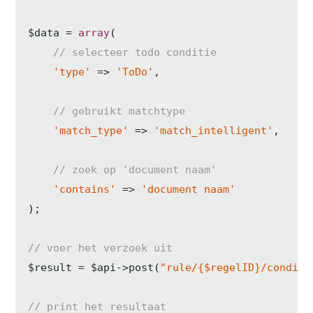
$data = 
array
(

// selecteer todo conditie
'type'
 => 
'ToDo'
,

// gebruikt matchtype 
'match_type'
 => 
'match_intelligent'
,

// zoek op 'document naam'
'contains'
 => 
'document naam'
);

// voer het verzoek uit
$result = $api->post(
"rule/{$regelID}/conditi
// print het resultaat