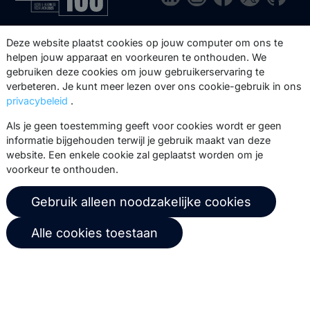
Via onze nieuwsbrief blijf je op de
Deze website plaatst cookies op jouw computer om ons te
hoogte van onze product updates,
helpen jouw apparaat en voorkeuren te onthouden. We
gebruiken deze cookies om jouw gebruikerservaring te
events, webinars, best practices en
verbeteren. Je kunt meer lezen over ons cookie-gebruik in ons
whitepapers.
privacybeleid
.
Abonneer
Als je geen toestemming geeft voor cookies wordt er geen
informatie bijgehouden terwijl je gebruik maakt van deze
website. Een enkele cookie zal geplaatst worden om je
voorkeur te onthouden.
© 2026 Copernica B.V.
Gebruik alleen noodzakelijke cookies
Algemene voorwaarden
Privacybeleid
Alle cookies toestaan
Gebruikersovereenkomst