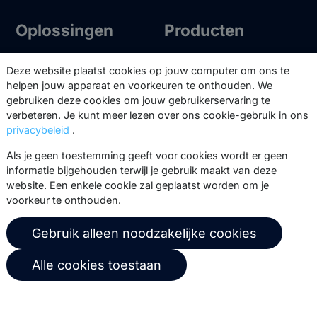
Oplossingen
Producten
Email
Marketing Suite
Deze website plaatst cookies op jouw computer om ons te
Marketing automation
MailerQ
helpen jouw apparaat en voorkeuren te onthouden. We
gebruiken deze cookies om jouw gebruikerservaring te
Data
SMTPeter
verbeteren. Je kunt meer lezen over ons cookie-gebruik in ons
Multi-channel
privacybeleid
.
Als je geen toestemming geeft voor cookies wordt er geen
Tarieven
Support
informatie bijgehouden terwijl je gebruik maakt van deze
website. Een enkele cookie zal geplaatst worden om je
Marketing Suite tarieven
Partnernetwerk
voorkeur te onthouden.
SMTPeter tarieven
Documentatie
Gebruik alleen noodzakelijke cookies
MailerQ tarieven
Trainingen
Alle cookies toestaan
Stuur een ticket
Over ons
Copernica BV