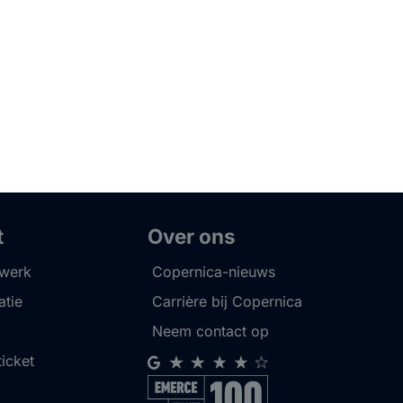
t
Over ons
twerk
Copernica-nieuws
tie
Carrière bij Copernica
Neem contact op
ticket