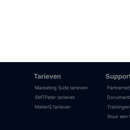
Tarieven
Suppor
Marketing Suite tarieven
Partnerne
SMTPeter tarieven
Documenta
MailerQ tarieven
Trainingen
Stuur een 