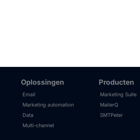
Oplossingen
Producten
Email
Marketing Suite
Marketing automation
MailerQ
Data
SMTPeter
Multi-channel