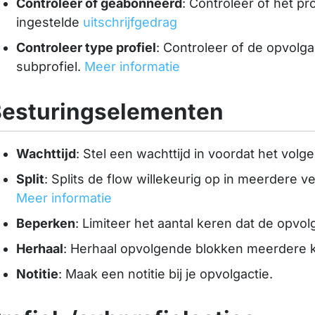
Controleer of geabonneerd
: Controleer of het pr
ingestelde
uitschrijfgedrag
Controleer type profiel
: Controleer of de opvolga
subprofiel.
Meer informatie
esturingselementen
Wachttijd
: Stel een wachttijd in voordat het vol
Split
: Splits de flow willekeurig op in meerdere v
Meer informatie
Beperken
: Limiteer het aantal keren dat de opvo
Herhaal
: Herhaal opvolgende blokken meerdere
Notitie
: Maak een notitie bij je opvolgactie.