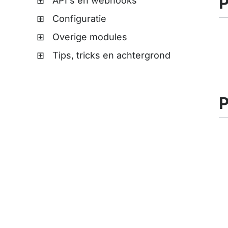
P
API's en webhooks
Configuratie
Overige modules
Tips, tricks en achtergrond
P