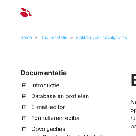
Oplossinge
Home
>
Documentatie
>
Blokken voor opvolgacties
Documentatie
Introductie
Database en profielen
N
E-mail-editor
o
Formulieren-editor
t
ba
Opvolgacties