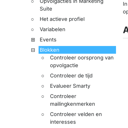
Opvolgacties in Marketing
In
Suite
op
Het actieve profiel
Variabelen
Events
Blokken
Controleer oorsprong van
opvolgactie
Controleer de tijd
Evalueer Smarty
Controleer
mailingkenmerken
Controleer velden en
interesses