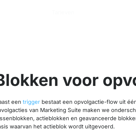
n
Producten
Tarieven
Help Center
Ove
Blokken voor opv
aast een
trigger
bestaat een opvolgactie-flow uit éé
pvolgacties van Marketing Suite maken we ondersche
ussenblokken, actieblokken en geavanceerde blokken
sis waarvan het actieblok wordt uitgevoerd.