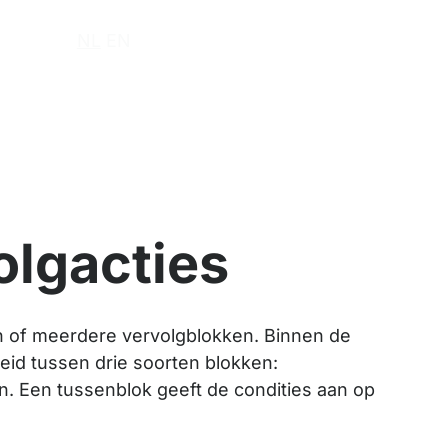
r ons
NL
EN
olgacties
n of meerdere vervolgblokken. Binnen de
id tussen drie soorten blokken:
. Een tussenblok geeft de condities aan op