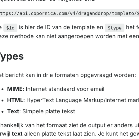
https://api.copernica.com/v4/draganddrop/template/
e
is hier de ID van de template en
het f
$id
$type
eze methode kan niet aangeroepen worden met een 
Types
t bericht kan in drie formaten opgevraagd worden:
MIME
: Internet standaard voor email
HTML
: HyperText Language Markup/internet ma
Text
: Simpele platte tekst
hankelijk van het formaat ziet de output er anders ui
rwijl
text
alleen platte tekst laat zien. Je kunt het 