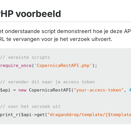
HP voorbeeld
t onderstaande script demonstreert hoe je deze API
L te vervangen voor je het verzoek uitvoert.
// vereiste scripts
require_once
(
'CopernicaRestAPI.php'
);

// verander dit naar je access token
$api = 
new
 CopernicaRestAPI(
"your-access-token"
, 
// voer het verzoek uit
print_r($api->get(
"draganddrop/template/{$templat