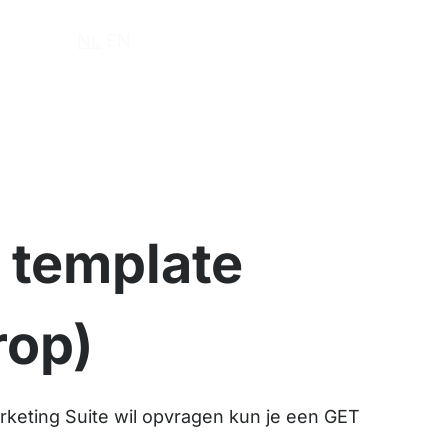
r ons
NL
EN
 template
rop)
rketing Suite wil opvragen kun je een GET