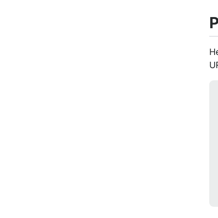
P
He
UR