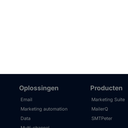
Oplossingen
Producten
Email
Marketing Suite
Marketing automation
MailerQ
Data
SMTPeter
Multi-channel