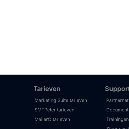
Tarieven
Suppor
Marketing Suite tarieven
Partnerne
SMTPeter tarieven
Documenta
MailerQ tarieven
Trainingen
Stuur een 