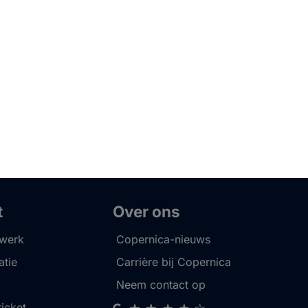
t
Over ons
twerk
Copernica-nieuws
tie
Carrière bij Copernica
Neem contact op
ticket