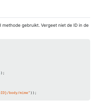
 methode gebruikt. Vergeet niet de ID in de
4
);

eID}/body/mime"
));