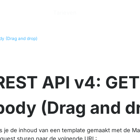
n
Producten
Tarieven
Help Center
Ove
dy (Drag and drop)
REST API v4: GET
body (Drag and d
ls je de inhoud van een template gemaakt met de Ma
equest sturen naar de volgende URL: