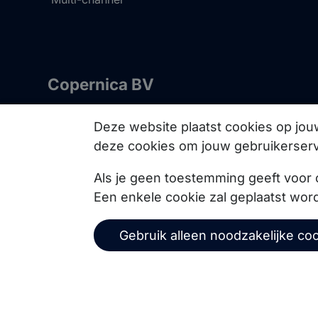
Copernica BV
De Ruijterkade 112
Deze website plaatst cookies op jo
1011 AB
Amsterdam
deze cookies om jouw gebruikerserv
+31 (0)20 520 61 90
info@copernica.com
Als je geen toestemming geeft voor 
Een enkele cookie zal geplaatst wor
Gebruik alleen noodzakelijke co
Via onze nieuwsbrief blijf je op de hoogte van on
events, webinars, best practices en whitepapers.